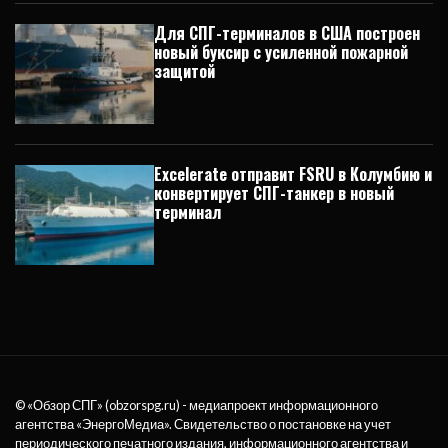
Для СПГ-терминалов в США построен
новый буксир с усиленной пожарной
защитой
Excelerate отправит FSRU в Колумбию и
конвертирует СПГ-танкер в новый
терминал
© «Обзор СПГ» (obzorspg.ru) - медиапроект информационного
агентства
«ЭнергоМедиа»
. Свидетельство о постановке на учет
периодического печатного издания, информационного агентства и