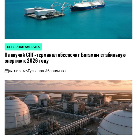
СЕВЕРНАЯ АМЕРИКА
ОПУБЛИКОВАНО
Плавучий СПГ-терминал обеспечит Багамам стабильную
В
энергию к 2026 году
06.08.2026
Гульнара Ибрагимова
on