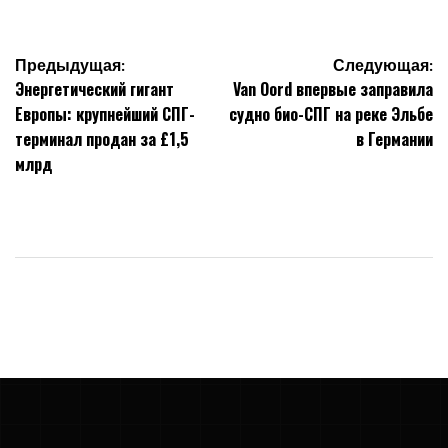
Навигация
Предыдущая:
Следующая:
Энергетический гигант
Van Oord впервые заправила
по
Европы: крупнейший СПГ-
судно био-СПГ на реке Эльбе
терминал продан за £1,5
в Германии
записям
млрд