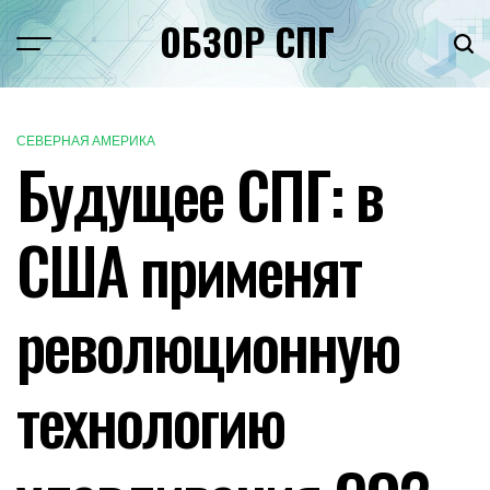
Перейти
ОБЗОР СПГ
к
Меню
Пои
содержимому
СЕВЕРНАЯ АМЕРИКА
ОПУБЛИКОВАНО
Будущее СПГ: в
В
США применят
революционную
технологию