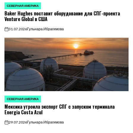
СЕВЕРНАЯ АМЕРИКА
ОПУБЛИКОВАНО
Baker Hughes поставит оборудование для СПГ-проекта
В
Venture Global в США
31.07.2026
Гульнара Ибрагимова
on
СЕВЕРНАЯ АМЕРИКА
ОПУБЛИКОВАНО
Мексика утроила экспорт СПГ с запуском терминала
В
Energia Costa Azul
29.07.2026
Гульнара Ибрагимова
on