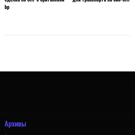
записям
bp
Архивы