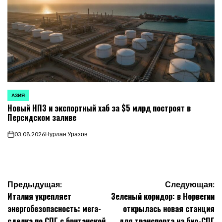
АЗИЯ
ОПУБЛИКОВАНО
Новый НПЗ и экспортный хаб за $5 млрд построят в
В
Персидском заливе
03.08.2026
Нурлан Уразов
on
Навигация
Предыдущая:
Следующая:
Италия укрепляет
Зеленый коридор: в Норвегии
по
энергобезопасность: мега-
открылась новая станция
сделка по СПГ с британской
для транспорта на био-СПГ