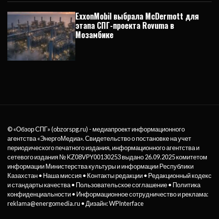
ExxonMobil выбрала McDermott для
этапа СПГ-проекта Rovuma в
Мозамбике
© «Обзор СПГ» (obzorspg.ru) - медиапроект информационного
агентства
«ЭнергоМедиа»
. Свидетельство о постановке на учет
периодического печатного издания, информационного агентства и
сетевого издания № KZ08VPY00130253 выдано 26.09.2025 комитетом
информации Министерства культуры и информации Республики
Казахстан •
Наша миссия
•
Контакты редакции
•
Редакционный кодекс
и стандарты качества
•
Пользовательское соглашение
•
Политика
конфиденциальности
• Информационное сотрудничество и реклама:
reklama@energomedia.ru
• Дизайн: WPInterface