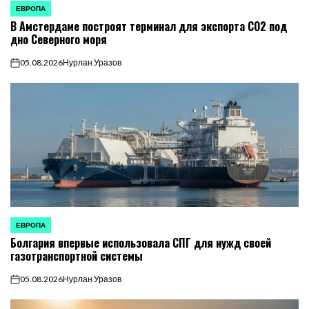
ЕВРОПА
ОПУБЛИКОВАНО
В Амстердаме построят терминал для экспорта CO2 под
В
дно Северного моря
05.08.2026
Нурлан Уразов
on
ЕВРОПА
ОПУБЛИКОВАНО
Болгария впервые использовала СПГ для нужд своей
В
газотранспортной системы
05.08.2026
Нурлан Уразов
on