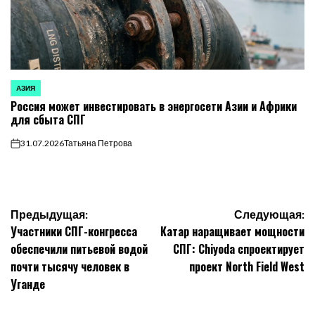
АЗИЯ
ОПУБЛИКОВАНО
Россия может инвестировать в энергосети Азии и Африки
В
для сбыта СПГ
31.07.2026
Татьяна Петрова
on
Навигация
Предыдущая:
Следующая:
Участники СПГ-конгресса
Катар наращивает мощности
по
обеспечили питьевой водой
СПГ: Chiyoda спроектирует
почти тысячу человек в
проект North Field West
записям
Уганде