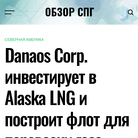
Перейти
ОБЗОР СПГ
к
Меню
Пои
содержимому
СЕВЕРНАЯ АМЕРИКА
ОПУБЛИКОВАНО
Danaos Corp.
В
инвестирует в
Alaska LNG и
построит флот для