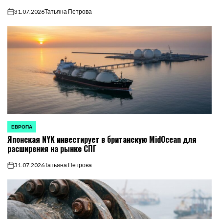
31.07.2026
Татьяна Петрова
on
ЕВРОПА
ОПУБЛИКОВАНО
Японская NYK инвестирует в британскую MidOcean для
В
расширения на рынке СПГ
31.07.2026
Татьяна Петрова
on