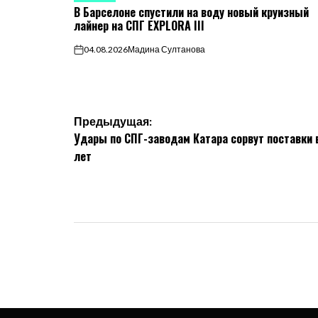
В Барселоне спустили на воду новый круизный
В
лайнер на СПГ EXPLORA III
04.08.2026
Мадина Султанова
on
Навигация
Предыдущая:
Удары по СПГ-заводам Катара сорвут поставки в
по
лет
записям