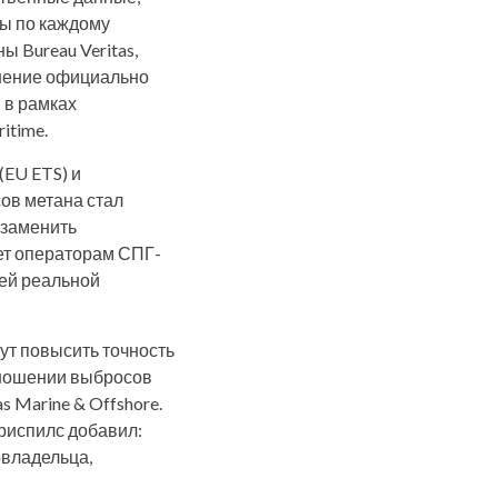
лы по каждому
 Bureau Veritas,
шение официально
 в рамках
itime.
(EU ETS) и
ов метана стал
 заменить
ет операторам СПГ-
оей реальной
ут повысить точность
отношении выбросов
s Marine & Offshore.
Криспилс добавил:
овладельца,