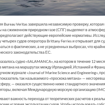
 Bureau Veritas завершила независимую проверку, которая 
 на сжиженном природном газе (СПГ) выделяют в атмосфер
 предполагают действующие европейские нормативы. Иссле
 четырех судов оператора Brittany Ferries и открывает для 
ться о фактических, а не усредненных выбросах, что крайне
ческого законодательства ЕС.
казалось судно «SALAMANCA», на котором в течение 12 мес
 метана на маршрутах между Ирландией, Испанией и Франци
чном журнале «Journal of Marine Science and Engineering», 
показатель так называемого «проскока метана» — несгоревше
феру, — оказался существенно ниже стандартного значения 
ляторы, включая Международную морскую организацию (IMO
вают важность перехода от теоретических расчетов к реал
кие условия эксплуатации судов. Чтобы использовать соб