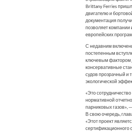
Brittany Ferries пр
двигателю и бортовой
документация получ
позволяет компании 
европейских програм
С недавним включени
постепенным вступле
ключевым фактором д
консервативные ста
судов прозрачный и 
экологической эффек
«Это сотрудничество
нормативной отчетно
парниковых газов», —
В свою очередь, глав
«Этот проект являет
сертификационного о