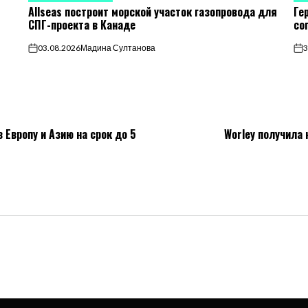
Allseas построит морской участок газопровода для
Ге
В
В
СПГ-проекта в Канаде
со
03.08.2026
Мадина Султанова
3
on
on
 Европу и Азию на срок до 5
Worley получила