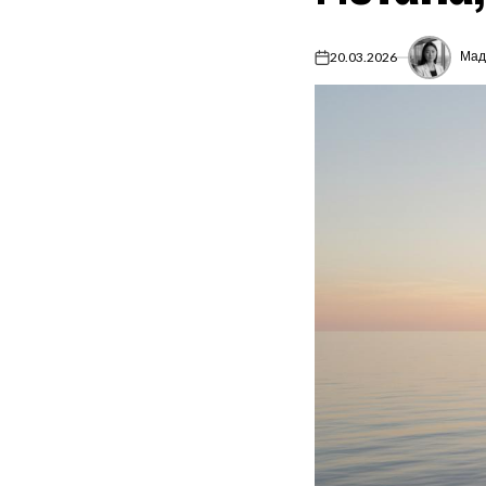
Мад
20.03.2026
on