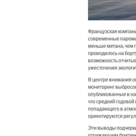
Французская компания
современные паромы
меньше метана, чем
проводилось на борту
возможность отчитыва
ужесточения экологи
В центре внимания о
мониторинг выбросов
опубликованные в нау
что средний годовой 
попадающего в атмос
ориентируются регу
Эти выводы подчерки
отражающим фактичес