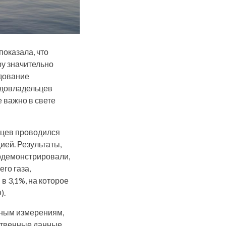
показала, что
у значительно
дование
судовладельцев
 важно в свете
яцев проводился
ей. Результаты,
продемонстрировали,
го газа,
в 3,1%, на которое
).
ьным измерениям,
ственные данные,