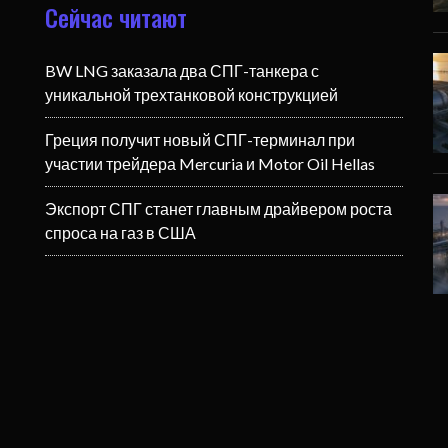
Сейчас читают
BW LNG заказала два СПГ-танкера с
уникальной трехтанковой конструкцией
Греция получит новый СПГ-терминал при
участии трейдера Mercuria и Motor Oil Hellas
Экспорт СПГ станет главным драйвером роста
спроса на газ в США