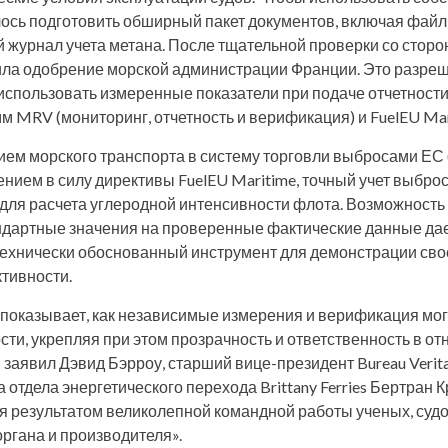
ишлось подготовить обширный пакет документов, включая фай
 журнал учета метана. После тщательной проверки со стороны
ила одобрение морской администрации Франции. Это разре
использовать измеренные показатели при подаче отчетности
м MRV (мониторинг, отчетность и верификация) и FuelEU Mar
ем морского транспорта в систему торговли выбросами ЕС 
нием в силу директивы FuelEU Maritime, точный учет выброс
ля расчета углеродной интенсивности флота. Возможность
ндартные значения на проверенные фактические данные да
технически обоснованный инструмент для демонстрации св
тивности.
 показывает, как независимые измерения и верификация мог
сти, укрепляя при этом прозрачность и ответственность в 
 заявил Дэвид Бэрроу, старший вице-президент Bureau Verita
а отдела энергетического перехода Brittany Ferries Бертран 
ся результатом великолепной командной работы ученых, суд
ргана и производителя».