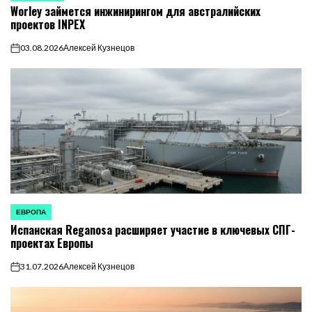
Worley займется инжинирингом для австралийских
В
проектов INPEX
03.08.2026
Алексей Кузнецов
on
ЕВРОПА
ОПУБЛИКОВАНО
Испанская Reganosa расширяет участие в ключевых СПГ-
В
проектах Европы
31.07.2026
Алексей Кузнецов
on