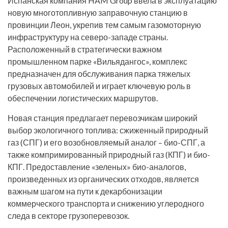
Испанская компания HAM Group ввела в эксплуатацию
новую многотопливную заправочную станцию в
провинции Леон, укрепив тем самым газомоторную
инфраструктуру на северо-западе страны.
Расположенный в стратегически важном
промышленном парке «Вильядангос», комплекс
предназначен для обслуживания парка тяжелых
грузовых автомобилей и играет ключевую роль в
обеспечении логистических маршрутов.
Новая станция предлагает перевозчикам широкий
выбор экологичного топлива: сжиженный природный
газ (СПГ) и его возобновляемый аналог – био-СПГ, а
также компримированный природный газ (КПГ) и био-
КПГ. Предоставление «зеленых» био-аналогов,
произведенных из органических отходов, является
важным шагом на пути к декарбонизации
коммерческого транспорта и снижению углеродного
следа в секторе грузоперевозок.