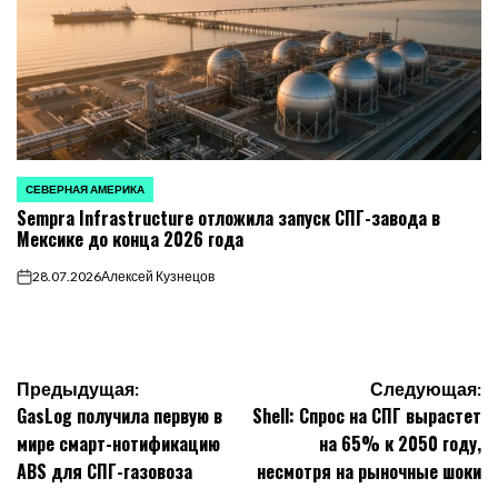
СЕВЕРНАЯ АМЕРИКА
ОПУБЛИКОВАНО
Sempra Infrastructure отложила запуск СПГ-завода в
В
Мексике до конца 2026 года
28.07.2026
Алексей Кузнецов
on
Навигация
Предыдущая:
Следующая:
GasLog получила первую в
Shell: Спрос на СПГ вырастет
по
мире смарт-нотификацию
на 65% к 2050 году,
ABS для СПГ-газовоза
несмотря на рыночные шоки