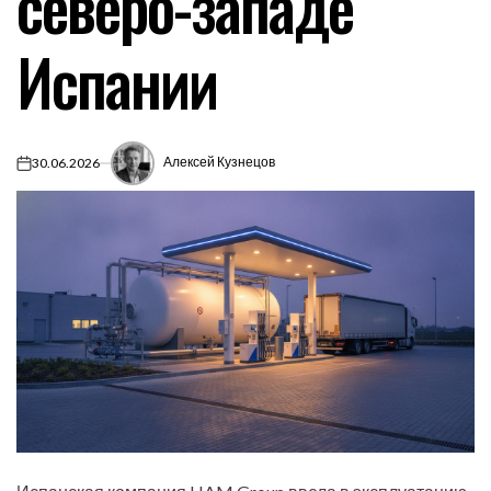
северо-западе
Испании
Алексей Кузнецов
30.06.2026
on