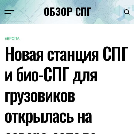
Перейти
ОБЗОР СПГ
к
Меню
Пои
содержимому
ЕВРОПА
ОПУБЛИКОВАНО
Новая станция СПГ
В
и био-СПГ для
грузовиков
открылась на