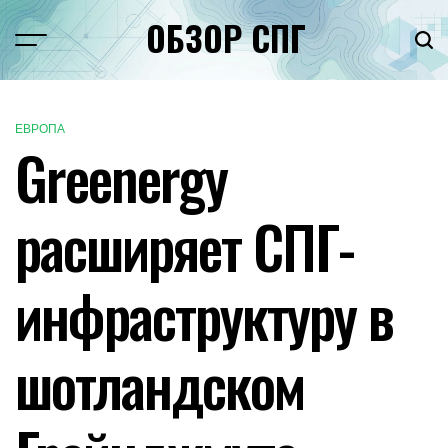
Перейти
ОБЗОР СПГ
к
Меню
Пои
содержимому
ЕВРОПА
ОПУБЛИКОВАНО
Greenergy
В
расширяет СПГ-
инфраструктуру в
шотландском