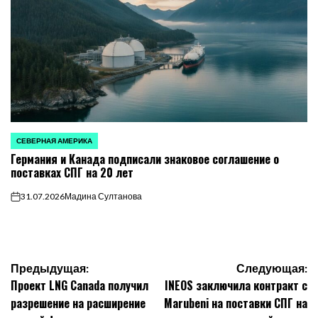
СЕВЕРНАЯ АМЕРИКА
ОПУБЛИКОВАНО
Германия и Канада подписали знаковое соглашение о
В
поставках СПГ на 20 лет
31.07.2026
Мадина Султанова
on
Навигация
Предыдущая:
Следующая:
Проект LNG Canada получил
INEOS заключила контракт с
по
разрешение на расширение
Marubeni на поставки СПГ на