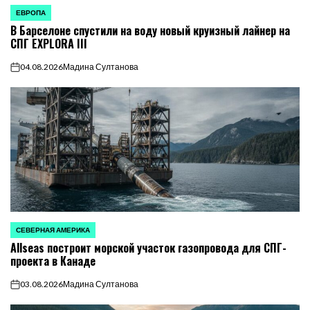
ЕВРОПА
ОПУБЛИКОВАНО
В Барселоне спустили на воду новый круизный лайнер на
В
СПГ EXPLORA III
04.08.2026
Мадина Султанова
on
СЕВЕРНАЯ АМЕРИКА
ОПУБЛИКОВАНО
Allseas построит морской участок газопровода для СПГ-
В
проекта в Канаде
03.08.2026
Мадина Султанова
on