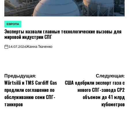
ЕВРОПА
ОПУБЛИКОВАНО
Эксперты назвали главные технологические вызовы для
В
мировой индустрии СПГ
14.07.2026
Жанна Ткаченко
on
Навигация
Предыдущая:
Следующая:
Wärtsilä и TMS Cardiff Gas
США одобрили экспорт газа с
по
продлили соглашение по
нового СПГ-завода CP2
обслуживанию семи СПГ-
объемом до 41 млрд
записям
танкеров
кубометров