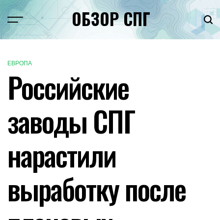
Перейти
ОБЗОР СПГ
к
Меню
Пои
содержимому
ЕВРОПА
ОПУБЛИКОВАНО
Российские
В
заводы СПГ
нарастили
выработку после