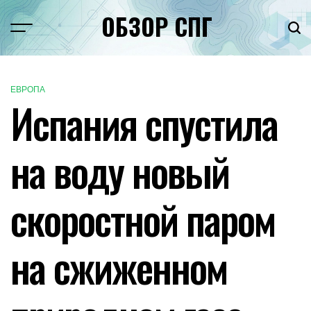
Перейти
ОБЗОР СПГ
к
Меню
Пои
содержимому
ЕВРОПА
ОПУБЛИКОВАНО
Испания спустила
В
на воду новый
скоростной паром
на сжиженном