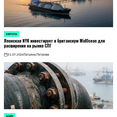
ЕВРОПА
ОПУБЛИКОВАНО
Японская NYK инвестирует в британскую MidOcean для
В
расширения на рынке СПГ
31.07.2026
Татьяна Петрова
on
АЗИЯ