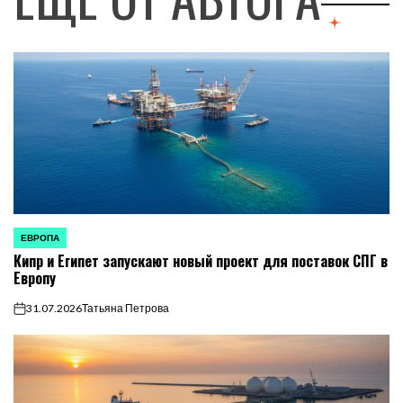
ЕВРОПА
ОПУБЛИКОВАНО
Кипр и Египет запускают новый проект для поставок СПГ в
В
Европу
31.07.2026
Татьяна Петрова
on