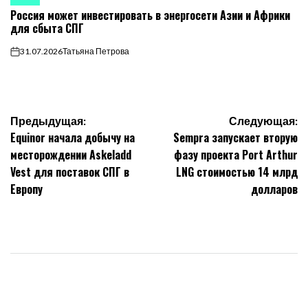
ОПУБЛИКОВАНО
Россия может инвестировать в энергосети Азии и Африки
В
для сбыта СПГ
31.07.2026
Татьяна Петрова
on
Навигация
Предыдущая:
Следующая:
Equinor начала добычу на
Sempra запускает вторую
по
месторождении Askeladd
фазу проекта Port Arthur
Vest для поставок СПГ в
LNG стоимостью 14 млрд
записям
Европу
долларов