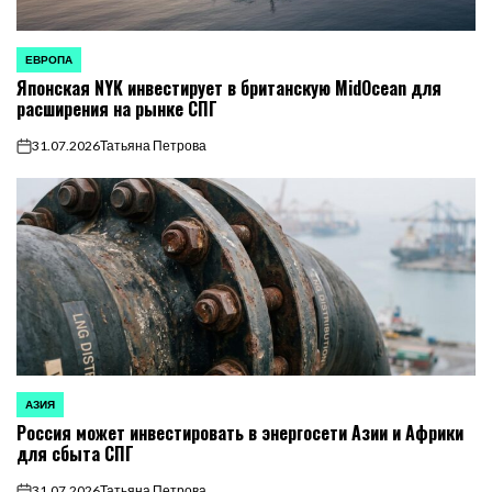
ЕВРОПА
ОПУБЛИКОВАНО
Японская NYK инвестирует в британскую MidOcean для
В
расширения на рынке СПГ
31.07.2026
Татьяна Петрова
on
АЗИЯ
ОПУБЛИКОВАНО
Россия может инвестировать в энергосети Азии и Африки
В
для сбыта СПГ
31.07.2026
Татьяна Петрова