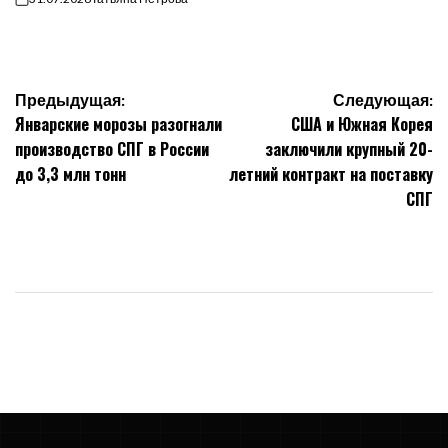
on
Навигация
Предыдущая:
Следующая:
Январские морозы разогнали
США и Южная Корея
по
производство СПГ в России
заключили крупный 20-
до 3,3 млн тонн
летний контракт на поставку
записям
СПГ