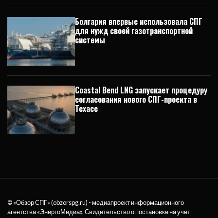
Болгария впервые использовала СПГ
для нужд своей газотранспортной
системы
Coastal Bend LNG запускает процедуру
согласования нового СПГ-проекта в
Техасе
© «Обзор СПГ» (obzorspg.ru) - медиапроект информационного
агентства
«ЭнергоМедиа»
. Свидетельство о постановке на учет