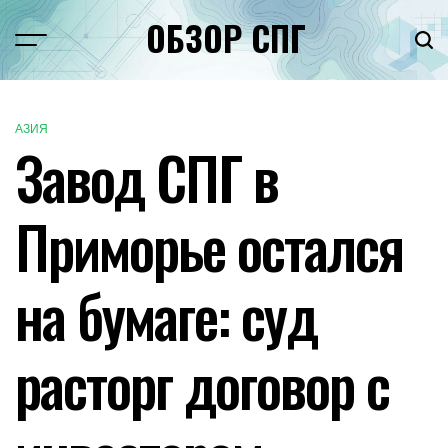
Перейти
ОБЗОР СПГ
к
Меню
Пои
содержимому
АЗИЯ
ОПУБЛИКОВАНО
Завод СПГ в
В
Приморье остался
на бумаге: суд
расторг договор с