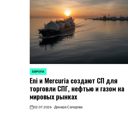
ЕВРОПА
ОПУБЛИКОВАНО
Eni и Mercuria создают СП для
В
торговли СПГ, нефтью и газом на
мировых рынках
02.07.2026
Динара Сагидова
on