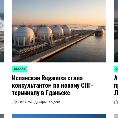
ЕВРОПА
С
ОПУБЛИКОВАНО
О
Испанская Reganosa стала
A
В
В
консультантом по новому СПГ-
п
терминалу в Гданьске
Л
15.07.2026
Динара Сагидова
on
on