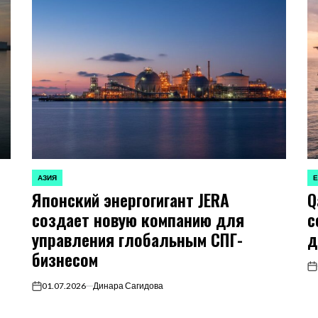
АЗИЯ
ОПУБЛИКОВАНО
О
Японский энергогигант JERA
Q
В
В
создает новую компанию для
с
управления глобальным СПГ-
д
бизнесом
on
01.07.2026
Динара Сагидова
on