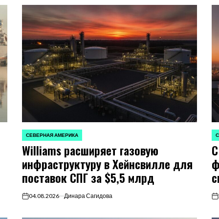
СЕВЕРНАЯ АМЕРИКА
С
ОПУБЛИКОВАНО
О
Williams расширяет газовую
С
В
В
инфраструктуру в Хейнсвилле для
ф
поставок СПГ за $5,5 млрд
с
04.08.2026
Динара Сагидова
on
on