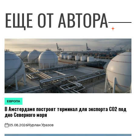
ЕЩЕ ОТ АВТОРА
ЕВРОПА
ОПУБЛИКОВАНО
В Амстердаме построят терминал для экспорта CO2 под
В
дно Северного моря
05.08.2026
Нурлан Уразов
on