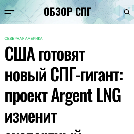
Перейти
ОБЗОР СПГ
к
Меню
Пои
содержимому
СЕВЕРНАЯ АМЕРИКА
ОПУБЛИКОВАНО
США готовят
В
новый СПГ-гигант:
проект Argent LNG
изменит