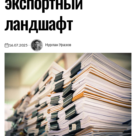
экспортный
ландшафт
Нурлан Уразов
16.07.2025
on