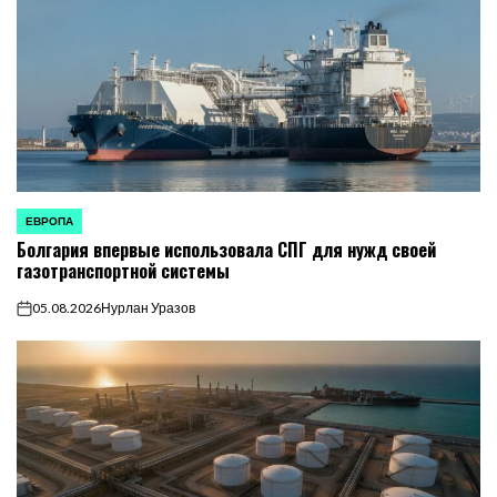
ЕВРОПА
ОПУБЛИКОВАНО
Болгария впервые использовала СПГ для нужд своей
В
газотранспортной системы
05.08.2026
Нурлан Уразов
on