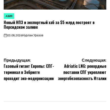
АЗИЯ
ОПУБЛИКОВАНО
Новый НПЗ и экспортный хаб за $5 млрд построят в
В
Персидском заливе
03.08.2026
Нурлан Уразов
on
Навигация
Предыдущая:
Следующая:
Газовый гигант Европы: СПГ-
Adriatic LNG: рекордные
по
терминал в Зебрюгге
поставки СПГ укрепляют
проходит эко-модернизацию
энергобезопасность Италии
записям