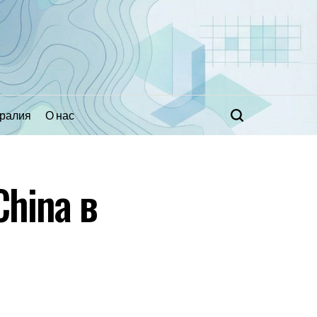
ралия
О нас
Поиск
hina в