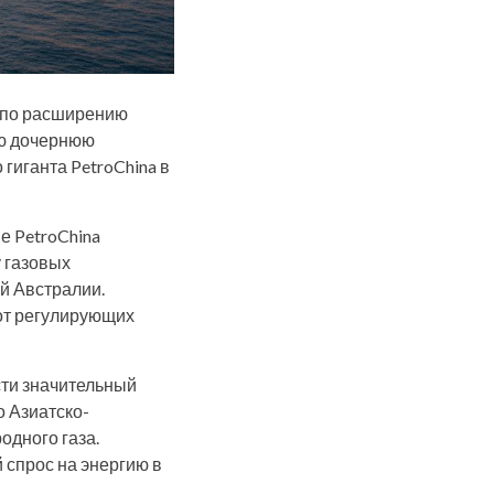
 по расширению
ою дочернюю
 гиганта PetroChina в
е PetroChina
у газовых
й Австралии.
от регулирующих
сти значительный
о Азиатско-
одного газа.
 спрос на энергию в