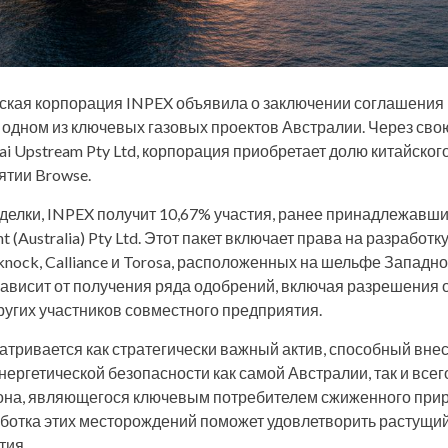
ская корпорация INPEX объявила о заключении соглашения
в одном из ключевых газовых проектов Австралии. Через св
i Upstream Pty Ltd, корпорация приобретает долю китайского
тии Browse.
делки, INPEX получит 10,67% участия, ранее принадлежавши
ent (Australia) Pty Ltd. Этот пакет включает права на разработк
nock, Calliance и Torosa, расположенных на шельфе Западно
ависит от получения ряда одобрений, включая разрешения 
ругих участников совместного предприятия.
атривается как стратегически важный актив, способный вне
нергетической безопасности как самой Австралии, так и всег
она, являющегося ключевым потребителем сжиженного прир
аботка этих месторождений поможет удовлетворить растущий
тия.