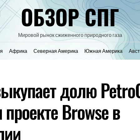
ОБЗОР СПГ
Мировой рынок сжиженного природного газа
я
Африка
Северная Америка
Южная Америка
Авст
выкупает долю PetroC
м проекте Browse в
лии