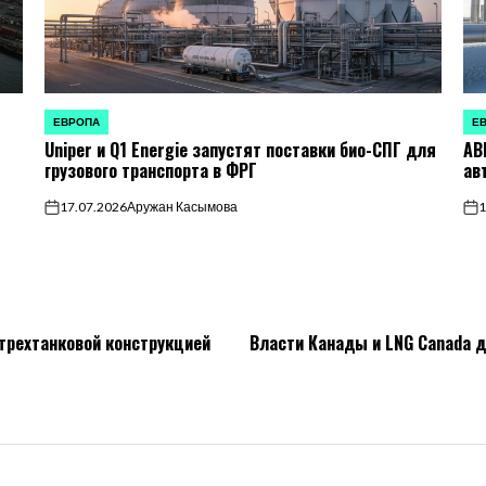
ЕВРОПА
Е
ОПУБЛИКОВАНО
ОП
Uniper и Q1 Energie запустят поставки био-СПГ для
AB
В
В
грузового транспорта в ФРГ
ав
17.07.2026
Аружан Касымова
1
on
on
 трехтанковой конструкцией
Власти Канады и LNG Canada д