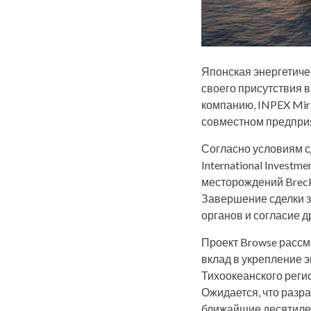
Японская энергетиче
своего присутствия 
компанию, INPEX Mira
совместном предприя
Согласно условиям с
International Investm
месторождений Breck
Завершение сделки з
органов и согласие д
Проект Browse рассм
вклад в укрепление э
Тихоокеанского реги
Ожидается, что разр
ближайшие десятиле