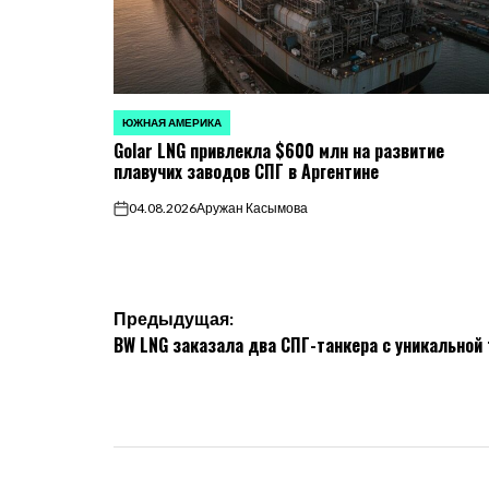
ЮЖНАЯ АМЕРИКА
ОПУБЛИКОВАНО
Golar LNG привлекла $600 млн на развитие
В
плавучих заводов СПГ в Аргентине
04.08.2026
Аружан Касымова
on
Навигация
Предыдущая:
BW LNG заказала два СПГ-танкера с уникальной
по
записям