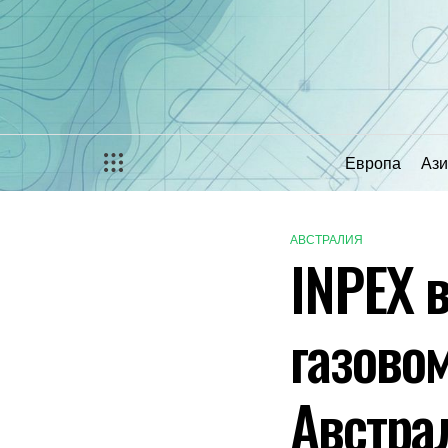
Перейти
к
содержимому
Европа
Ази
АВСТРАЛИЯ
ОПУБЛИКОВАНО
INPEX 
В
газово
Австра