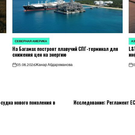
СЕВЕРНАЯ АМЕРИКА
А
ОПУБЛИКОВАНО
ОП
На Багамах построят плавучий СПГ-терминал для
L&
В
В
снижения цен на энергию
ин
05.08.2026
Жанар Абдархманова
0
on
on
судна нового поколения в
Исследование: Регламент ЕС 