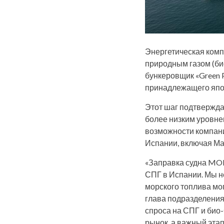
Энергетическая комп
природным газом (био
бункеровщик «Green 
принадлежащего японс
Этот шаг подтвержда
более низким уровне
возможности компан
Испании, включая Мал
«Заправка судна MOL
СПГ в Испании. Мы н
морского топлива мо
глава подразделения
спроса на СПГ и био
рынок, а важный эта