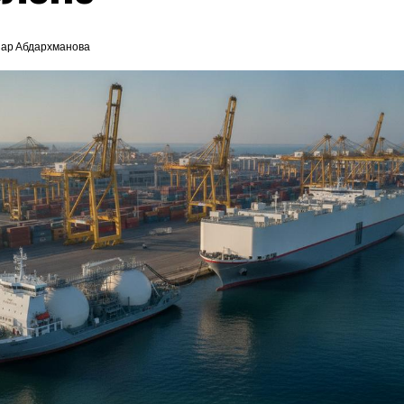
ар Абдархманова