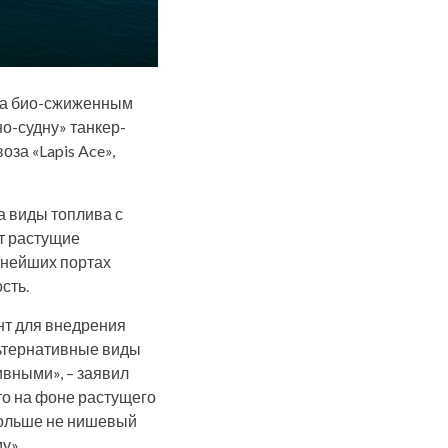
дна био-сжиженным
но-судну» танкер-
за «Lapis Ace»,
а виды топлива с
т растущие
пнейших портах
сть.
нт для внедрения
льтернативные виды
вными», – заявил
то на фоне растущего
больше не нишевый
у».