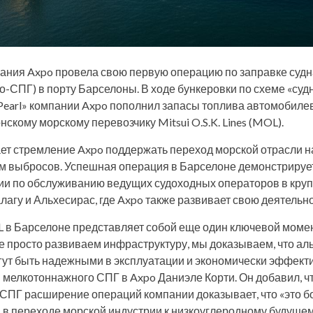
ания Axpo провела свою первую операцию по заправке су
-СПГ) в порту Барселоны. В ходе бункеровки по схеме «суд
Pearl» компании Axpo пополнил запасы топлива автомобилево
кому морскому перевозчику Mitsui O.S.K. Lines (MOL).
ет стремление Axpo поддержать переход морской отрасли н
м выбросов. Успешная операция в Барселоне демонстрируе
ии по обслуживанию ведущих судоходных операторов в кру
агу и Альхесирас, где Axpo также развивает свою деятельно
 в Барселоне представляет собой еще один ключевой моме
е просто развиваем инфраструктуру, мы доказываем, что а
гут быть надежными в эксплуатации и экономически эффекти
 мелкотоннажного СПГ в Axpo Даниэле Корти. Он добавил, ч
-СПГ расширение операций компании доказывает, что «это 
п в переходе морской индустрии к низкоуглеродному будущем