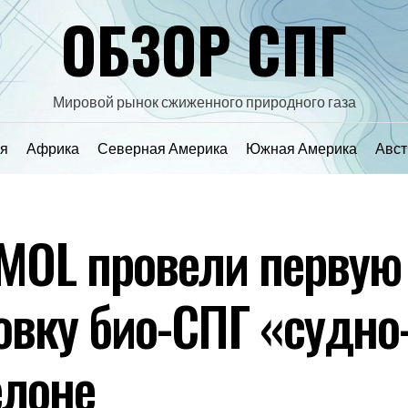
ОБЗОР СПГ
Мировой рынок сжиженного природного газа
я
Африка
Северная Америка
Южная Америка
Авст
 MOL провели первую
овку био-СПГ «судно
елоне