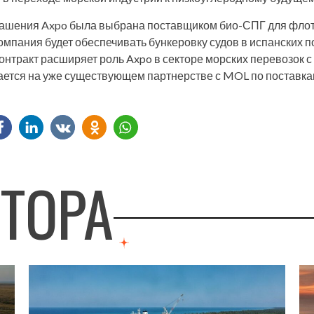
глашения Axpo была выбрана поставщиком био-СПГ для фло
мпания будет обеспечивать бункеровку судов в испанских п
онтракт расширяет роль Axpo в секторе морских перевозок с
ется на уже существующем партнерстве с MOL по поставка
ВТОРА