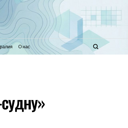
ралия
О нас
Поиск
-судну»