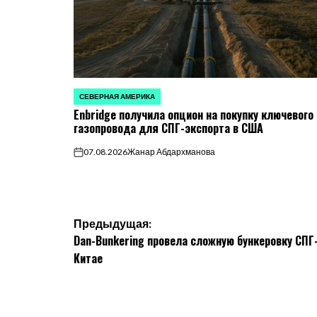
СЕВЕРНАЯ АМЕРИКА
ОПУБЛИКОВАНО
Enbridge получила опцион на покупку ключевого
В
газопровода для СПГ-экспорта в США
07.08.2026
Жанар Абдархманова
on
Навигация
Предыдущая:
Dan-Bunkering провела сложную бункеровку СПГ-
по
Китае
записям