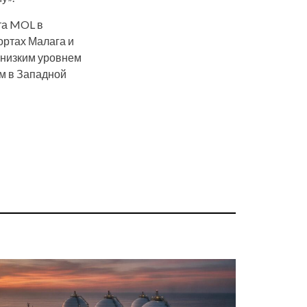
та MOL в
ортах Малага и
 низким уровнем
м в Западной