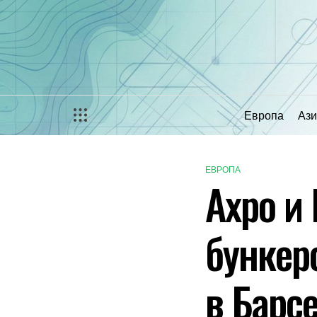
Перейти
к
содержимому
Европа
Ази
ЕВРОПА
ОПУБЛИКОВАНО
Axpo и
В
бункер
в Барс