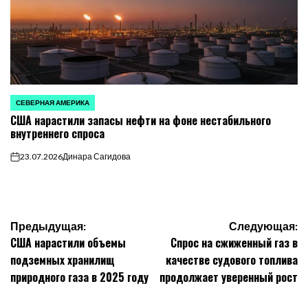
СЕВЕРНАЯ АМЕРИКА
ОПУБЛИКОВАНО
США нарастили запасы нефти на фоне нестабильного
В
внутреннего спроса
23.07.2026
Динара Сагидова
on
Навигация
Предыдущая:
Следующая:
США нарастили объемы
Спрос на сжиженный газ в
по
подземных хранилищ
качестве судового топлива
природного газа в 2025 году
продолжает уверенный рост
записям