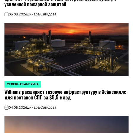
усиленной пожарной защитой
06.08.2026
Динара Сагидова
on
СЕВЕРНАЯ АМЕРИКА
ОПУБЛИКОВАНО
Williams расширяет газовую инфраструктуру в Хейнсвилле
В
для поставок СПГ за $5,5 млрд
04.08.2026
Динара Сагидова
on