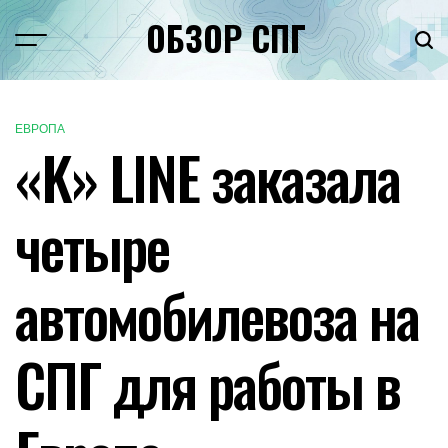
Перейти
ОБЗОР СПГ
к
Меню
Пои
содержимому
ЕВРОПА
ОПУБЛИКОВАНО
«K» LINE заказала
В
четыре
автомобилевоза на
СПГ для работы в