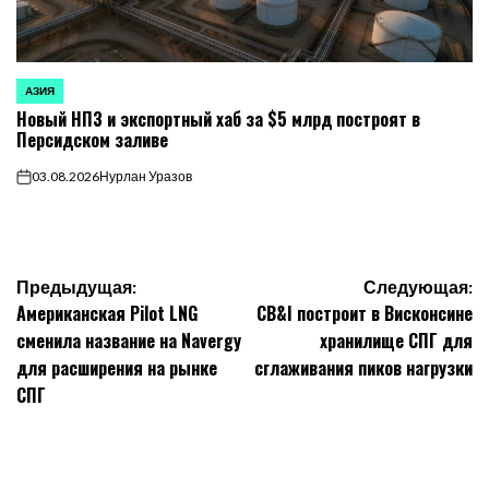
АЗИЯ
ОПУБЛИКОВАНО
Новый НПЗ и экспортный хаб за $5 млрд построят в
В
Персидском заливе
03.08.2026
Нурлан Уразов
on
Навигация
Предыдущая:
Следующая:
Американская Pilot LNG
CB&I построит в Висконсине
по
сменила название на Navergy
хранилище СПГ для
для расширения на рынке
сглаживания пиков нагрузки
записям
СПГ