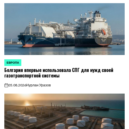
ЕВРОПА
ОПУБЛИКОВАНО
Болгария впервые использовала СПГ для нужд своей
В
газотранспортной системы
05.08.2026
Нурлан Уразов
on