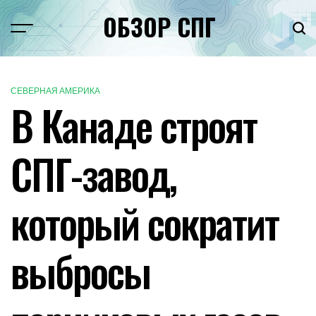
Перейти
ОБЗОР СПГ
к
Меню
Пои
содержимому
СЕВЕРНАЯ АМЕРИКА
ОПУБЛИКОВАНО
В Канаде строят
В
СПГ-завод,
который сократит
выбросы