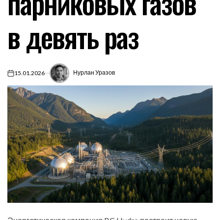
парниковых газов
в девять раз
Нурлан Уразов
15.01.2026
on