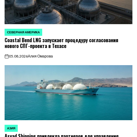
СЕВЕРНАЯ АМЕРИКА
ОПУБЛИКОВАНО
Coastal Bend LNG запускает процедуру согласования
В
нового СПГ-проекта в Техасе
05.08.2026
Алия Омарова
on
АЗИЯ
ОПУБЛИКОВАНО
Asyad Shipping привлекла партнеров для управления
В