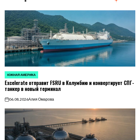
ЮЖНАЯ АМЕРИКА
ОПУБЛИКОВАНО
Excelerate отправит FSRU в Колумбию и конвертирует СПГ-
В
танкер в новый терминал
06.08.2026
Алия Омарова
on