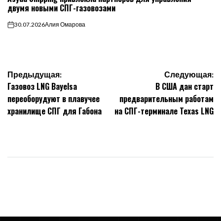
двумя новыми СПГ-газовозами
30.07.2026
Алия Омарова
on
Навигация
Предыдущая:
Следующая:
Газовоз LNG Bayelsa
В США дан старт
по
переоборудуют в плавучее
предварительным работам
хранилище СПГ для Габона
на СПГ-терминале Texas LNG
записям