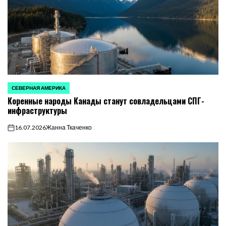
СЕВЕРНАЯ АМЕРИКА
ОПУБЛИКОВАНО
Коренные народы Канады станут совладельцами СПГ-
В
инфраструктуры
16.07.2026
Жанна Ткаченко
on