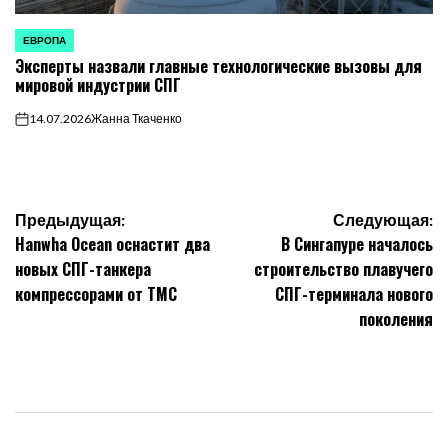
ЕВРОПА
ОПУБЛИКОВАНО
Эксперты назвали главные технологические вызовы для
В
мировой индустрии СПГ
14.07.2026
Жанна Ткаченко
on
Навигация
Предыдущая:
Следующая:
Hanwha Ocean оснастит два
В Сингапуре началось
по
новых СПГ-танкера
строительство плавучего
компрессорами от TMC
СПГ-терминала нового
записям
поколения