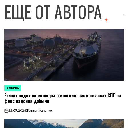
ЕЩЕ ОТ АВТОРА
АФРИКА
ОПУБЛИКОВАНО
Египет ведет переговоры о многолетних поставках СПГ на
В
фоне падения добычи
22.07.2026
Жанна Ткаченко
on