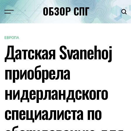
Перейти
ОБЗОР СПГ
к
Меню
Пои
содержимому
ЕВРОПА
ОПУБЛИКОВАНО
Датская Svanehoj
В
приобрела
нидерландского
специалиста по