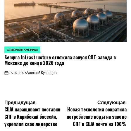
СЕВЕРНАЯ АМЕРИКА
ОПУБЛИКОВАНО
Sempra Infrastructure отложила запуск СПГ-завода в
В
Мексике до конца 2026 года
28.07.2026
Алексей Кузнецов
on
Навигация
Предыдущая:
Следующая:
США наращивают поставки
Новая технология сократила
по
СПГ в Карибский бассейн,
потребление воды на заводе
укрепляя свое лидерство
СПГ в США почти на 100%