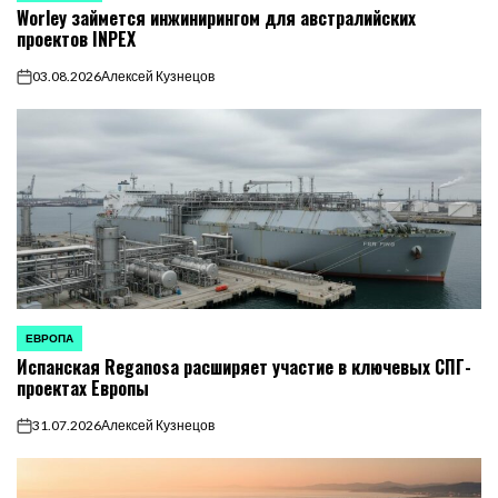
Worley займется инжинирингом для австралийских
В
проектов INPEX
03.08.2026
Алексей Кузнецов
on
ЕВРОПА
ОПУБЛИКОВАНО
Испанская Reganosa расширяет участие в ключевых СПГ-
В
проектах Европы
31.07.2026
Алексей Кузнецов
on