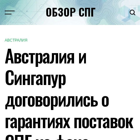
Перейти
ОБЗОР СПГ
к
Меню
Пои
содержимому
АВСТРАЛИЯ
ОПУБЛИКОВАНО
Австралия и
В
Сингапур
договорились о
гарантиях поставок