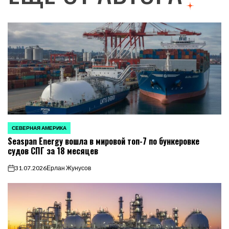
СЕВЕРНАЯ АМЕРИКА
ОПУБЛИКОВАНО
Seaspan Energy вошла в мировой топ-7 по бункеровке
В
судов СПГ за 18 месяцев
31.07.2026
Ерлан Жунусов
on