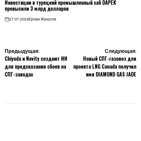
Инвестиции в турецкий промышленный хаб DAPEK
В
превысили 3 млрд долларов
27.07.2026
Ерлан Жунусов
on
Навигация
Предыдущая:
Следующая:
Chiyoda и Novity создают ИИ
Новый СПГ-газовоз для
по
для предсказания сбоев на
проекта LNG Canada получил
СПГ-заводах
имя DIAMOND GAS JADE
записям