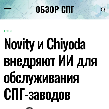
Перейти
ОБЗОР СПГ
к
Меню
Пои
содержимому
АЗИЯ
ОПУБЛИКОВАНО
Novity и Chiyoda
В
внедряют ИИ для
обслуживания
СПГ-заводов