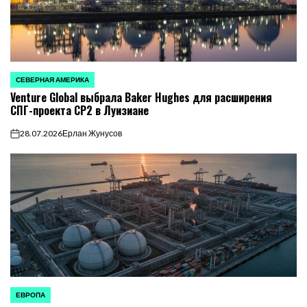
СЕВЕРНАЯ АМЕРИКА
ОПУБЛИКОВАНО
Venture Global выбрала Baker Hughes для расширения
В
СПГ-проекта CP2 в Луизиане
28.07.2026
Ерлан Жунусов
on
ЕВРОПА
ОПУБЛИКОВАНО