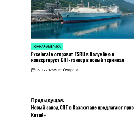
ЮЖНАЯ АМЕРИКА
ОПУБЛИКОВАНО
Excelerate отправит FSRU в Колумбию и
В
конвертирует СПГ-танкер в новый терминал
06.08.2026
Алия Омарова
on
Навигация
Предыдущая:
Новый завод СПГ в Казахстане предлагают прив
по
Китай»
записям