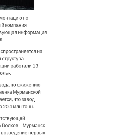
ументацию по
рый компания
ствующая информация
К.
аспространяется на
я структура
ации работали 13
оль».
авода по сжижению
аменка Мурманской
ется, что завод
 20,4 млн тонн.
путствующей
а Волхов – Мурманск
на возведение первых