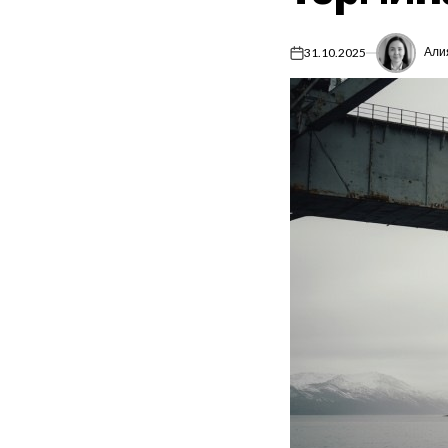
Али
31.10.2025
on