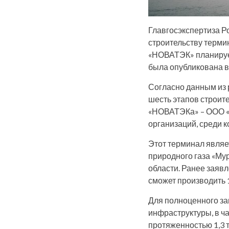
Главгосэкспертиза Р
строительству терми
«НОВАТЭК» планирует
была опубликована в
Согласно данным из 
шесть этапов строите
«НОВАТЭКа» – ООО «
организаций, среди 
Этот терминал являе
природного газа «Му
области. Ранее заяв
сможет производить 1
Для полноценного за
инфраструктуры, в ч
протяженностью 1,3 т