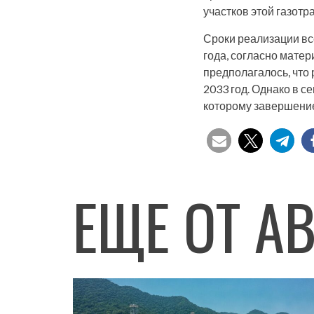
участков этой газот
Сроки реализации вс
года, согласно мате
предполагалось, что
2033 год. Однако в 
которому завершение
ЕЩЕ ОТ А