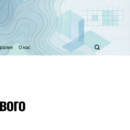
ралия
О нас
Поиск
вого