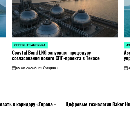
СЕВЕРНАЯ АМЕРИКА
А
ОПУБЛИКОВАНО
ОП
Coastal Bend LNG запускает процедуру
As
В
В
согласования нового СПГ-проекта в Техасе
уп
05.08.2026
Алия Омарова
3
on
on
язать к коридору «Европа –
Цифровые технологии Baker Hu