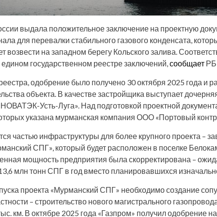
оссии выдала положительное заключение на проектную док
нала для перевалки стабильного газового конденсата, кото
 возвести на западном берегу Кольского залива. Соответ
 едином государственном реестре заключений,
сообщает
РБ
реестра, одобрение было получено 30 октября 2025 года и р
льства объекта. В качестве застройщика выступает дочерня
НОВАТЭК-Усть-Луга». Над подготовкой проектной документ
которых указана мурманская компания ООО «Портовый контр
тся частью инфраструктуры для более крупного проекта – з
рманский СПГ», который будет расположен в поселке Белок
ленная мощность предприятия была скорректирована – ожида
3,6 млн тонн СПГ в год вместо планировавшихся изначально
пуска проекта «Мурманский СПГ» необходимо создание со
астности – строительство нового магистрального газопровод
ыс. км. В октябре 2025 года «Газпром» получил одобрение 