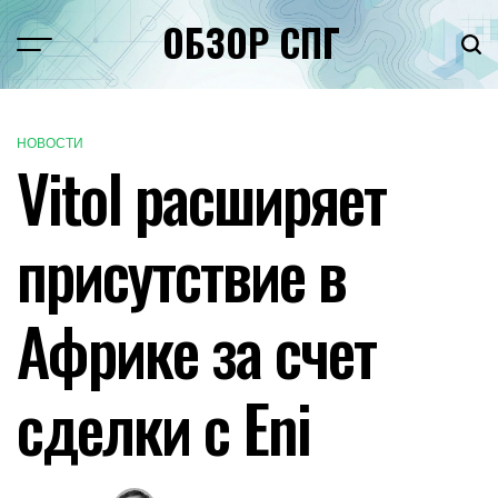
Перейти
ОБЗОР СПГ
к
Меню
Пои
содержимому
НОВОСТИ
ОПУБЛИКОВАНО
Vitol расширяет
В
присутствие в
Африке за счет
сделки с Eni