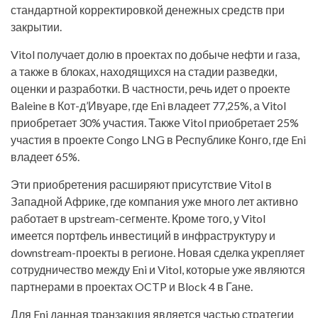
стандартной корректировкой денежных средств при
закрытии.
Vitol получает долю в проектах по добыче нефти и газа,
а также в блоках, находящихся на стадии разведки,
оценки и разработки. В частности, речь идет о проекте
Baleine в Кот-д’Ивуаре, где Eni владеет 77,25%, а Vitol
приобретает 30% участия. Также Vitol приобретает 25%
участия в проекте Congo LNG в Республике Конго, где Eni
владеет 65%.
Эти приобретения расширяют присутствие Vitol в
Западной Африке, где компания уже много лет активно
работает в upstream-сегменте. Кроме того, у Vitol
имеется портфель инвестиций в инфраструктуру и
downstream-проекты в регионе. Новая сделка укрепляет
сотрудничество между Eni и Vitol, которые уже являются
партнерами в проектах OCTP и Block 4 в Гане.
Для Eni данная транзакция является частью стратегии