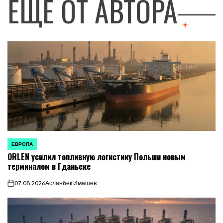
ЕЩЕ ОТ АВТОРА
ЕВРОПА
ОПУБЛИКОВАНО
ORLEN усилил топливную логистику Польши новым
В
терминалом в Гданьске
07.08.2026
Асланбек Имашев
on