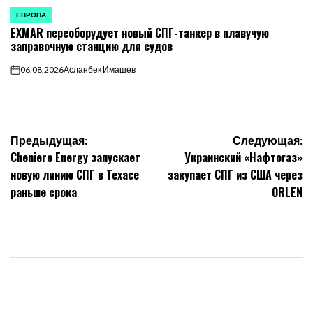
ЕВРОПА
ОПУБЛИКОВАНО
EXMAR переоборудует новый СПГ-танкер в плавучую
В
заправочную станцию для судов
06.08.2026
Асланбек Имашев
on
Навигация
Предыдущая:
Следующая:
Cheniere Energy запускает
Украинский «Нафтогаз»
по
новую линию СПГ в Техасе
закупает СПГ из США через
раньше срока
ORLEN
записям