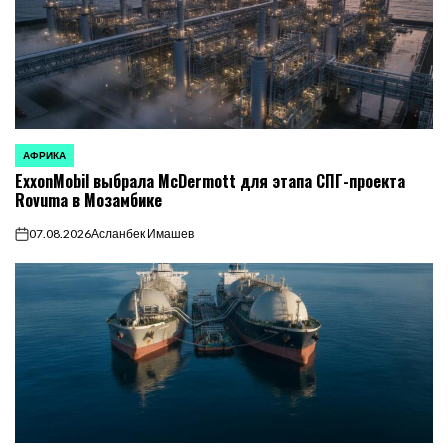
АФРИКА
ОПУБЛИКОВАНО
ExxonMobil выбрала McDermott для этапа СПГ-проекта
В
Rovuma в Мозамбике
07.08.2026
Асланбек Имашев
on