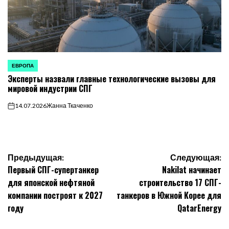
ЕВРОПА
ОПУБЛИКОВАНО
Эксперты назвали главные технологические вызовы для
В
мировой индустрии СПГ
14.07.2026
Жанна Ткаченко
on
Навигация
Предыдущая:
Следующая:
Первый СПГ-супертанкер
Nakilat начинает
по
для японской нефтяной
строительство 17 СПГ-
компании построят к 2027
танкеров в Южной Корее для
записям
году
QatarEnergy