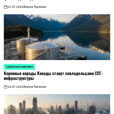
22.07.2026
Жанна Ткаченко
on
СЕВЕРНАЯ АМЕРИКА
ОПУБЛИКОВАНО
Коренные народы Канады станут совладельцами СПГ-
В
инфраструктуры
16.07.2026
Жанна Ткаченко
on