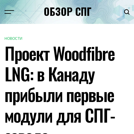
Перейти
ОБЗОР СПГ
к
Меню
Пои
содержимому
НОВОСТИ
ОПУБЛИКОВАНО
Проект Woodfibre
В
LNG: в Канаду
прибыли первые
модули для СПГ-