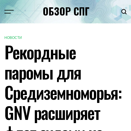
Перейти
ОБЗОР СПГ
к
Меню
Пои
содержимому
НОВОСТИ
ОПУБЛИКОВАНО
Рекордные
В
паромы для
Средиземноморья:
GNV расширяет