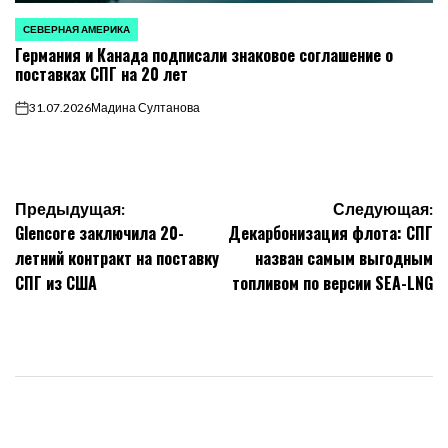
СЕВЕРНАЯ АМЕРИКА
ОПУБЛИКОВАНО
Германия и Канада подписали знаковое соглашение о
В
поставках СПГ на 20 лет
31.07.2026
Мадина Султанова
on
Навигация
Предыдущая:
Следующая:
Glencore заключила 20-
Декарбонизация флота: СПГ
по
летний контракт на поставку
назван самым выгодным
СПГ из США
топливом по версии SEA-LNG
записям