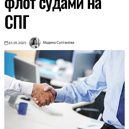
флот судами на
СПГ
Мадина Султанова
15.05.2025
on