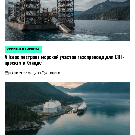
СЕВЕРНАЯ АМЕРИКА
ОПУБЛИКОВАНО
Allseas построит морской участок газопровода для СПГ-
В
проекта в Канаде
03.08.2026
Мадина Султанова
on