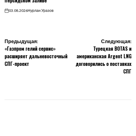
Персидском заливе
03.08.2026
Нурлан Уразов
on
Навигация
Предыдущая:
Следующая:
«Газпром гелий сервис»
Турецкая BOTAS и
по
расширяет дальневосточный
американская Argent LNG
СПГ-проект
договорились о поставках
записям
СПГ