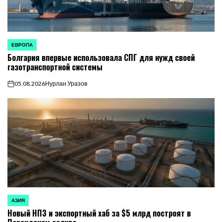
ЕВРОПА
ОПУБЛИКОВАНО
Болгария впервые использовала СПГ для нужд своей
В
газотранспортной системы
05.08.2026
Нурлан Уразов
on
АЗИЯ
ОПУБЛИКОВАНО
Новый НПЗ и экспортный хаб за $5 млрд построят в
В