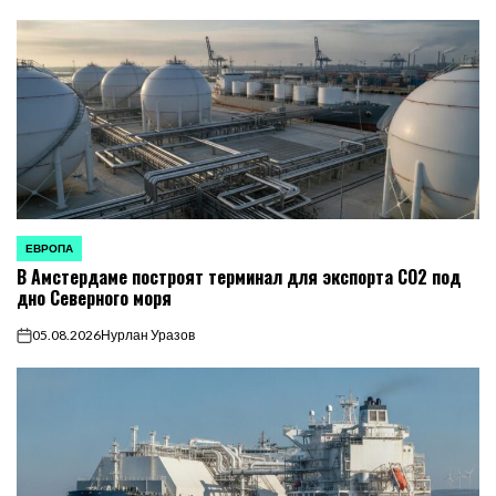
ЕВРОПА
ОПУБЛИКОВАНО
В Амстердаме построят терминал для экспорта CO2 под
В
дно Северного моря
05.08.2026
Нурлан Уразов
on