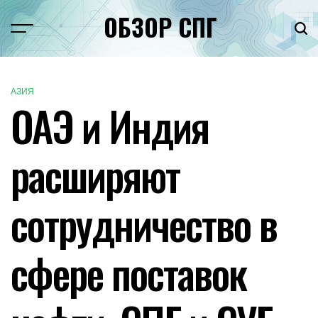
Перейти
ОБЗОР СПГ
к
Меню
Пои
содержимому
АЗИЯ
ОПУБЛИКОВАНО
ОАЭ и Индия
В
расширяют
сотрудничество в
сфере поставок