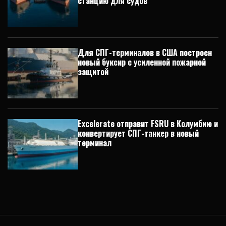
станцию для судов
Для СПГ-терминалов в США построен
новый буксир с усиленной пожарной
защитой
Excelerate отправит FSRU в Колумбию и
конвертирует СПГ-танкер в новый
терминал