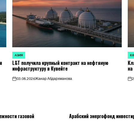
АЗИЯ
Е
ОПУБЛИКОВАНО
ОП
я
L&T получила крупный контракт на нефтяную
Кл
В
В
инфраструктуру в Кувейте
на
03.08.2026
Жанар Абдархманова
2
on
on
ежности газовой
Арабский энергофонд инвести