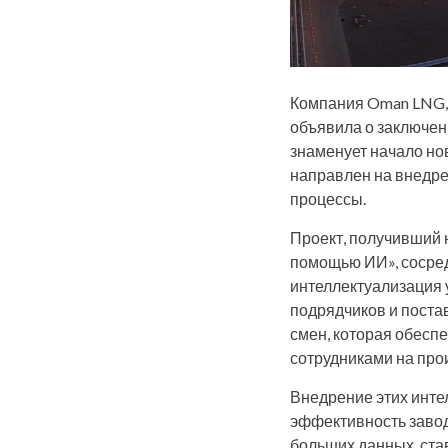
Компания Oman LNG, 
объявила о заключен
знаменует начало но
направлен на внедре
процессы.
Проект, получивший 
помощью ИИ», сосред
интеллектуализация 
подрядчиков и поста
смен, которая обесп
сотрудниками на про
Внедрение этих инт
эффективность завод
больших данных, ста