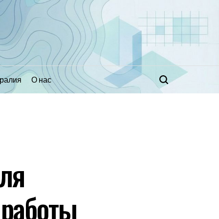
ралия
О нас
Поиск
для
 работы