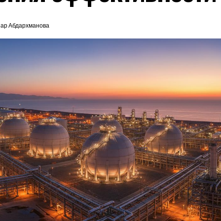
ар Абдархманова