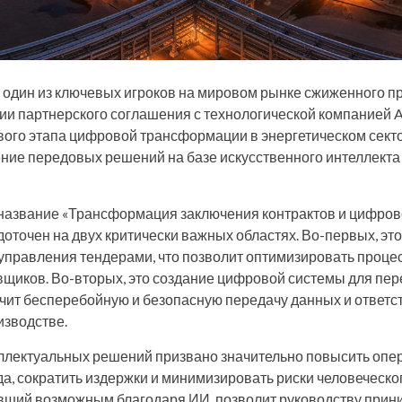
один из ключевых игроков на мировом рынке сжиженного пр
ии партнерского соглашения с технологической компанией Ad
вого этапа цифровой трансформации в энергетическом сект
ние передовых решений на базе искусственного интеллект
название «Трансформация заключения контрактов и цифров
оточен на двух критически важных областях. Во-первых, эт
управления тендерами, что позволит оптимизировать проце
вщиков. Во-вторых, это создание цифровой системы для пе
ечит бесперебойную и безопасную передачу данных и ответ
изводстве.
еллектуальных решений призвано значительно повысить оп
а, сократить издержки и минимизировать риски человеческо
вший возможным благодаря ИИ, позволит руководству прин