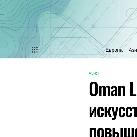
Перейти
к
содержимому
Европа
Ази
АЗИЯ
ОПУБЛИКОВАНО
Oman L
В
искусс
повыше