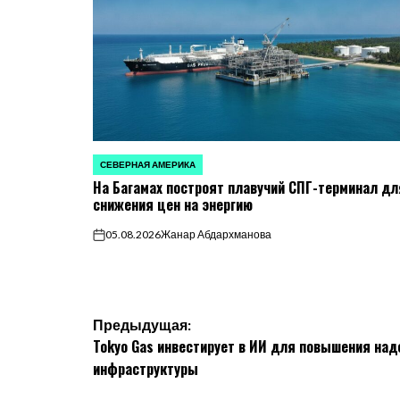
СЕВЕРНАЯ АМЕРИКА
ОПУБЛИКОВАНО
На Багамах построят плавучий СПГ-терминал дл
В
снижения цен на энергию
05.08.2026
Жанар Абдархманова
on
Навигация
Предыдущая:
Tokyo Gas инвестирует в ИИ для повышения над
по
инфраструктуры