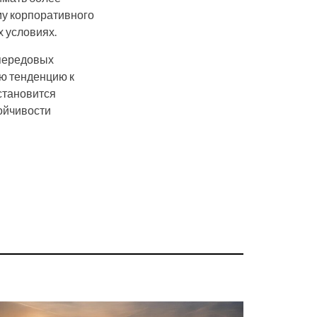
му корпоративного
 условиях.
 передовых
ую тенденцию к
становится
ойчивости