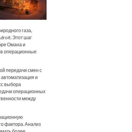
иродного газа,
roit. Этот шаг
оре Омана и
а в операционные
ой передачи смен с
о автоматизация и
сс выбора
редачи операционных
ственности между
ерационную
го фактора. Анализ
имать более