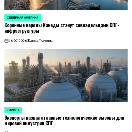
СЕВЕРНАЯ АМЕРИКА
ОПУБЛИКОВАНО
Коренные народы Канады станут совладельцами СПГ-
В
инфраструктуры
16.07.2026
Жанна Ткаченко
on
ЕВРОПА
ОПУБЛИКОВАНО
Эксперты назвали главные технологические вызовы для
В
мировой индустрии СПГ