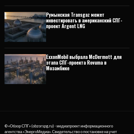
Румынская Transgaz может
инвестировать в американский СПГ-
проект Argent LNG
ExxonMobil выбрала McDermott для
этапа СПГ-проекта Rovuma в
Мозамбике
© «Обзор СПГ» (obzorspg.ru) - медиапроект информационного
агентства
«ЭнергоМедиа»
. Свидетельство о постановке на учет