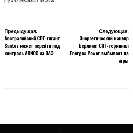
14.07.2026
Жанна Ткаченко
on
Навигация
Предыдущая:
Следующая:
Австралийский СПГ-гигант
Энергетический маневр
по
Santos может перейти под
Берлина: СПГ-терминал
контроль ADNOC из ОАЭ
Energos Power выбывает из
записям
игры