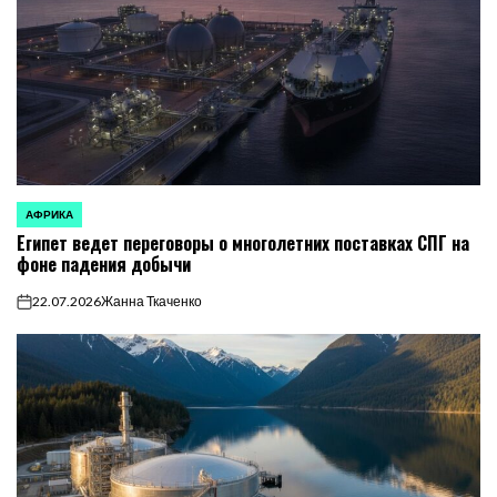
АФРИКА
ОПУБЛИКОВАНО
Египет ведет переговоры о многолетних поставках СПГ на
В
фоне падения добычи
22.07.2026
Жанна Ткаченко
on