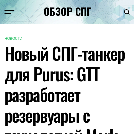
Перейти
ОБЗОР СПГ
к
Меню
Пои
содержимому
НОВОСТИ
ОПУБЛИКОВАНО
Новый СПГ-танкер
В
для Purus: GTT
разработает
резервуары с