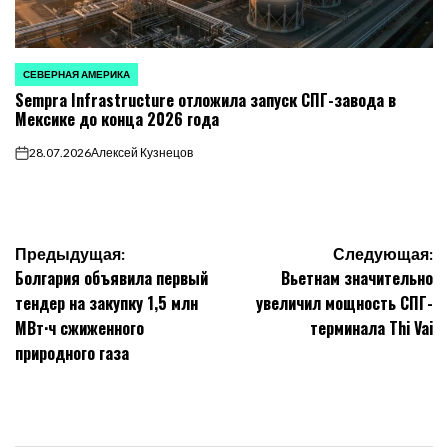
СЕВЕРНАЯ АМЕРИКА
ОПУБЛИКОВАНО
Sempra Infrastructure отложила запуск СПГ-завода в
В
Мексике до конца 2026 года
28.07.2026
Алексей Кузнецов
on
Навигация
Предыдущая:
Следующая:
Болгария объявила первый
Вьетнам значительно
по
тендер на закупку 1,5 млн
увеличил мощность СПГ-
МВт·ч сжиженного
терминала Thi Vai
записям
природного газа