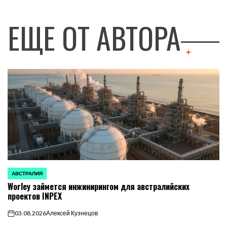
ЕЩЕ ОТ АВТОРА
АВСТРАЛИЯ
ОПУБЛИКОВАНО
Worley займется инжинирингом для австралийских
В
проектов INPEX
03.08.2026
Алексей Кузнецов
on