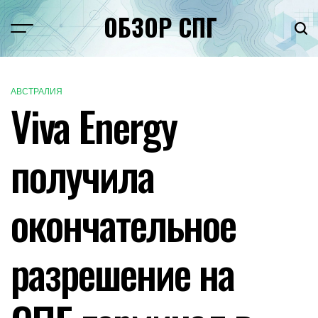
Перейти
ОБЗОР СПГ
к
Меню
Пои
содержимому
АВСТРАЛИЯ
ОПУБЛИКОВАНО
Viva Energy
В
получила
окончательное
разрешение на