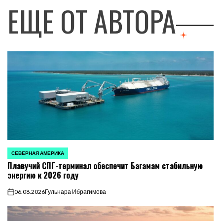
ЕЩЕ ОТ АВТОРА
СЕВЕРНАЯ АМЕРИКА
ОПУБЛИКОВАНО
Плавучий СПГ-терминал обеспечит Багамам стабильную
В
энергию к 2026 году
06.08.2026
Гульнара Ибрагимова
on