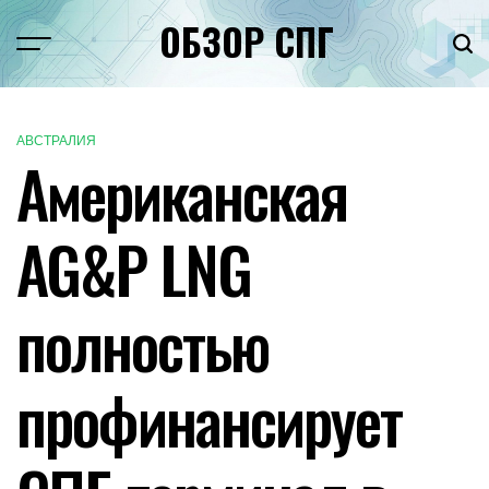
Перейти
ОБЗОР СПГ
к
Меню
Пои
содержимому
АВСТРАЛИЯ
ОПУБЛИКОВАНО
Американская
В
AG&P LNG
полностью
профинансирует