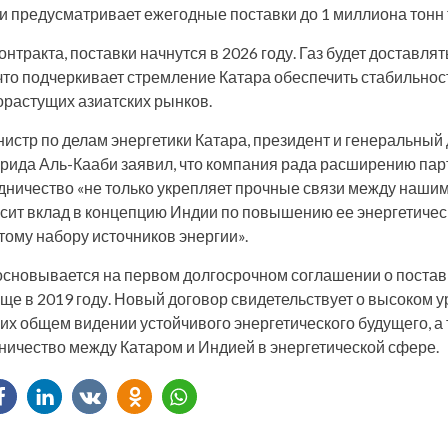
т и предусматривает ежегодные поставки до 1 миллиона тонн
нтракта, поставки начнутся в 2026 году. Газ будет доставля
что подчеркивает стремление Катара обеспечить стабильност
орастущих азиатских рынков.
истр по делам энергетики Катара, президент и генеральный
рида Аль-Кааби заявил, что компания рада расширению пар
рудничество «не только укрепляет прочные связи между наши
осит вклад в концепцию Индии по повышению ее энергетичес
тому набору источников энергии».
сновывается на первом долгосрочном соглашении о постав
ще в 2019 году. Новый договор свидетельствует о высоком 
их общем видении устойчивого энергетического будущего, а 
ничество между Катаром и Индией в энергетической сфере.