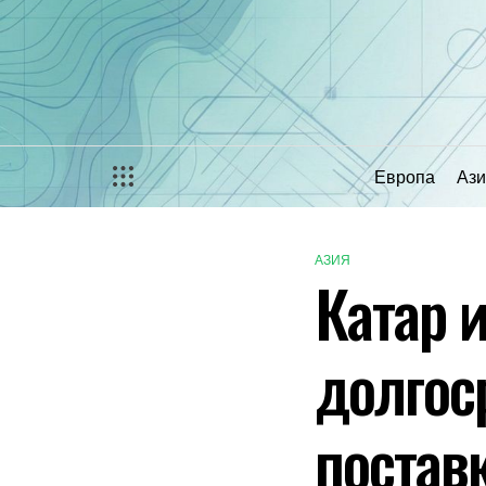
Перейти
к
содержимому
Европа
Ази
АЗИЯ
ОПУБЛИКОВАНО
Катар 
В
долгос
постав