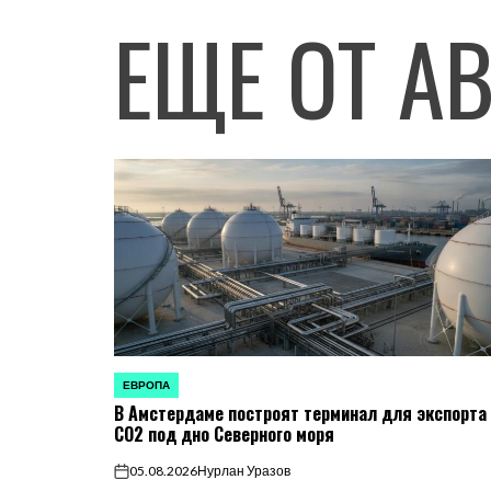
ЕЩЕ ОТ А
ЕВРОПА
ОПУБЛИКОВАНО
В Амстердаме построят терминал для экспорта
В
CO2 под дно Северного моря
05.08.2026
Нурлан Уразов
on