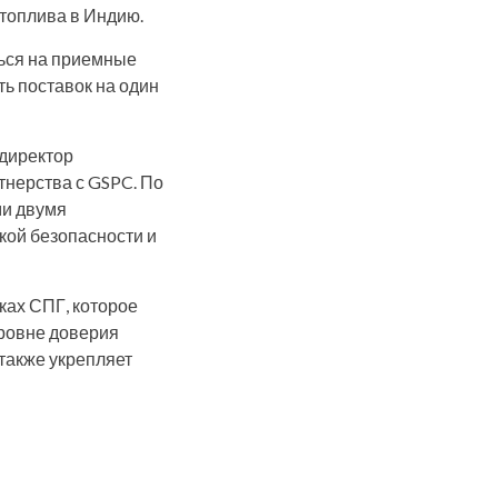
 топлива в Индию.
ться на приемные
ь поставок на один
 директор
тнерства с GSPC. По
ми двумя
кой безопасности и
ках СПГ, которое
уровне доверия
также укрепляет