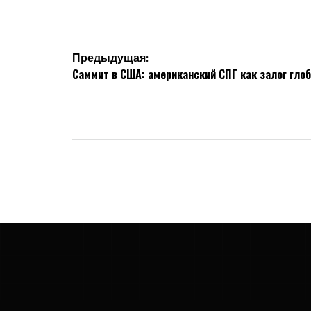
Навигация
Предыдущая:
Саммит в США: американский СПГ как залог гло
по
записям