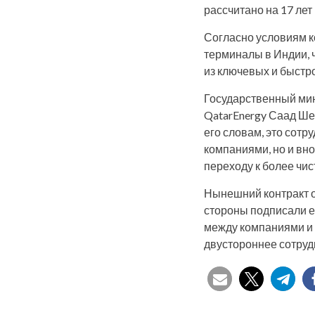
рассчитано на 17 ле
Согласно условиям ко
терминалы в Индии, 
из ключевых и быстр
Государственный мин
QatarEnergy Саад Ше
его словам, это сот
компаниями, но и вн
переходу к более чис
Нынешний контракт о
стороны подписали е
между компаниями и 
двустороннее сотруд