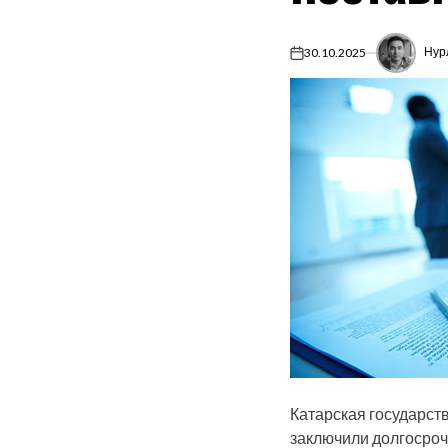
Нур
30.10.2025
on
Катарская государств
заключили долгосроч