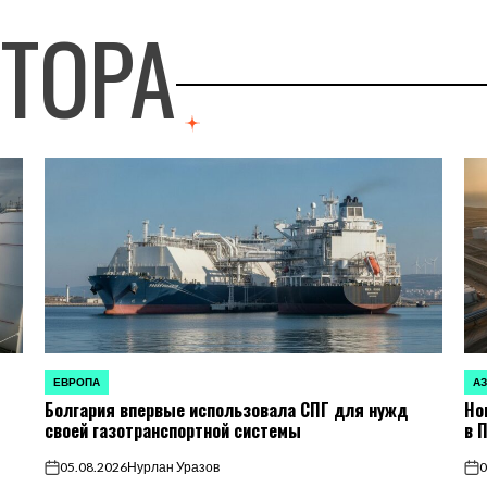
ВТОРА
ЕВРОПА
А
ОПУБЛИКОВАНО
ОП
Болгария впервые использовала СПГ для нужд
Но
В
В
своей газотранспортной системы
в 
05.08.2026
Нурлан Уразов
0
on
on