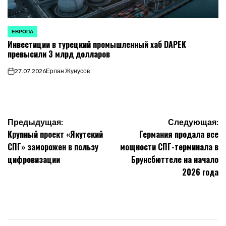
ЕВРОПА
ОПУБЛИКОВАНО
Инвестиции в турецкий промышленный хаб DAPEK
В
превысили 3 млрд долларов
27.07.2026
Ерлан Жунусов
on
Навигация
Предыдущая:
Следующая:
Крупный проект «Якутский
Германия продала все
по
СПГ» заморожен в пользу
мощности СПГ-терминала в
цифровизации
Брунсбюттеле на начало
записям
2026 года