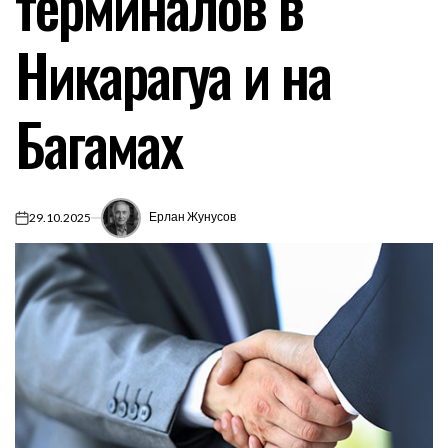
терминалов в
Никарагуа и на
Багамах
Ерлан Жунусов
29.10.2025
on