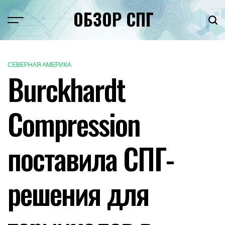
Перейти
ОБЗОР СПГ
к
Меню
Пои
содержимому
СЕВЕРНАЯ АМЕРИКА
ОПУБЛИКОВАНО
Burckhardt
В
Compression
поставила СПГ-
решения для