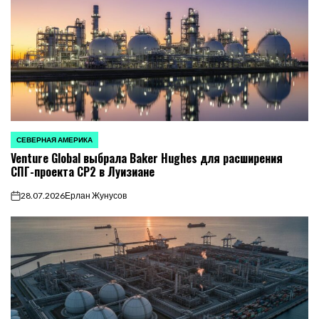
СЕВЕРНАЯ АМЕРИКА
ОПУБЛИКОВАНО
Venture Global выбрала Baker Hughes для расширения
В
СПГ-проекта CP2 в Луизиане
28.07.2026
Ерлан Жунусов
on