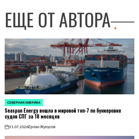
ЕЩЕ ОТ АВТОРА
СЕВЕРНАЯ АМЕРИКА
ОПУБЛИКОВАНО
Seaspan Energy вошла в мировой топ-7 по бункеровке
В
судов СПГ за 18 месяцев
31.07.2026
Ерлан Жунусов
on