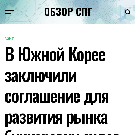
Перейти
ОБЗОР СПГ
к
Меню
Пои
содержимому
АЗИЯ
ОПУБЛИКОВАНО
В Южной Корее
В
заключили
соглашение для
развития рынка