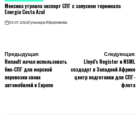
ОПУБЛИКОВАНО
Мексика утроила экспорт СПГ с запуском терминала
В
Energia Costa Azul
29.07.2026
Гульнара Ибрагимова
on
Навигация
Предыдущая:
Следующая:
Renault начал использовать
Lloyd’s Register и NSML
по
био-СПГ для морской
создадут в Западной Африке
перевозки своих
центр подготовки для СПГ-
записям
автомобилей в Европе
флота