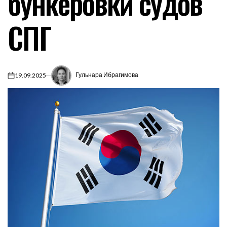
бункеровки судов
СПГ
Гульнара Ибрагимова
19.09.2025
on