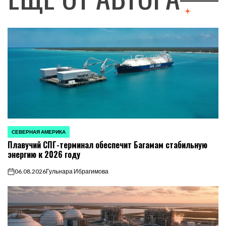
СЕВЕРНАЯ АМЕРИКА
ОПУБЛИКОВАНО
Плавучий СПГ-терминал обеспечит Багамам стабильную
В
энергию к 2026 году
06.08.2026
Гульнара Ибрагимова
on