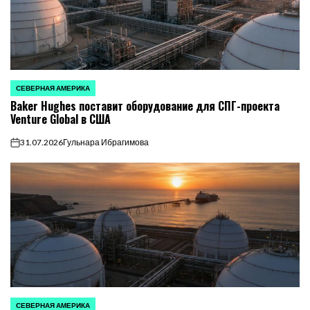
СЕВЕРНАЯ АМЕРИКА
ОПУБЛИКОВАНО
Baker Hughes поставит оборудование для СПГ-проекта
В
Venture Global в США
31.07.2026
Гульнара Ибрагимова
on
СЕВЕРНАЯ АМЕРИКА