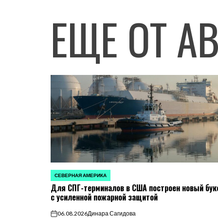
ЕЩЕ ОТ А
СЕВЕРНАЯ АМЕРИКА
ОПУБЛИКОВАНО
Для СПГ-терминалов в США построен новый бук
В
с усиленной пожарной защитой
06.08.2026
Динара Сагидова
on