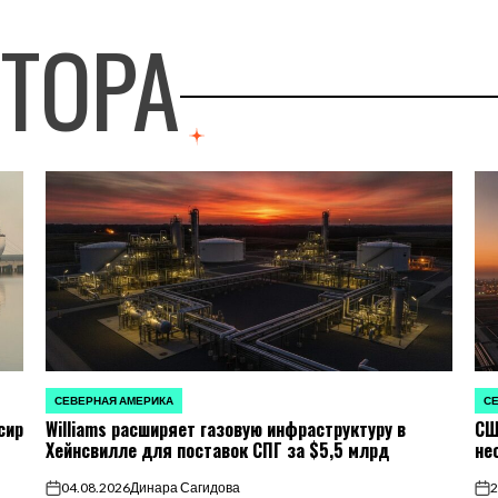
ВТОРА
СЕВЕРНАЯ АМЕРИКА
СЕ
ОПУБЛИКОВАНО
ОП
сир
Williams расширяет газовую инфраструктуру в
СШ
В
В
Хейнсвилле для поставок СПГ за $5,5 млрд
не
04.08.2026
Динара Сагидова
2
on
on