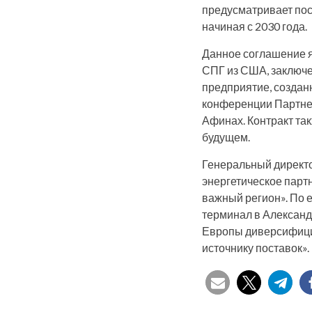
предусматривает пост
начиная с 2030 года.
Данное соглашение я
СПГ из США, заключе
предприятие, создан
конференции Партнер
Афинах. Контракт та
будущем.
Генеральный директо
энергетическое парт
важный регион». По 
терминал в Александ
Европы диверсифицир
источнику поставок».