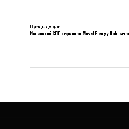
Навигация
Предыдущая:
Испанский СПГ-терминал Musel Energy Hub нача
по
записям