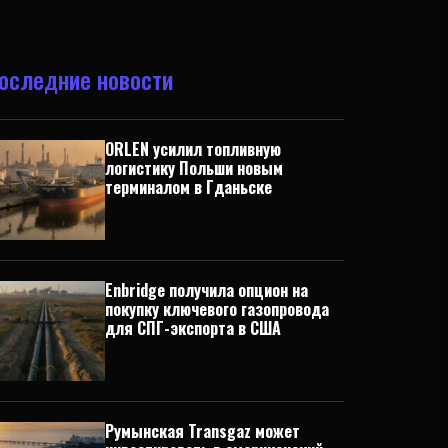
оследние новости
ORLEN усилил топливную
логистику Польши новым
терминалом в Гданьске
Enbridge получила опцион на
покупку ключевого газопровода
для СПГ-экспорта в США
Румынская Transgaz может