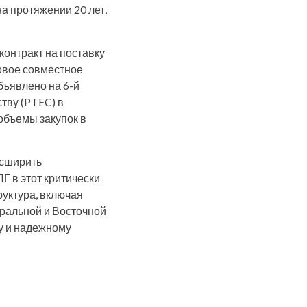
а протяжении 20 лет,
контракт на поставку
овое совместное
бъявлено на 6-й
тву (PTEC) в
объемы закупок в
асширить
Г в этот критически
руктура, включая
ральной и Восточной
у и надежному