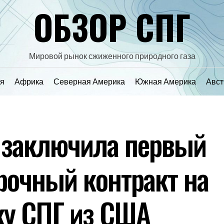
ОБЗОР СПГ
Мировой рынок сжиженного природного газа
я
Африка
Северная Америка
Южная Америка
Авст
 заключила первый
рочный контракт на
ку СПГ из США