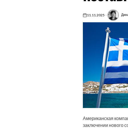
Дин
11.11.2025
on
Американская компан
заключении нового с