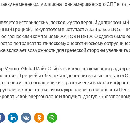
авку не менее 0,5 миллиона тонн американского СПГ в год н
вляется историческим, поскольку это первый долгосрочный 
нный Грецией. Покупателем выступает Atlantic-See LNG — н
ное греческими компаниями AKTOR и DEPA. О сделке было о
ства по трансатлантическому энергетическому сотрудничес
кже включает возможность для греческой стороны увеличить 
р Venture Global Майк Сэйбел заявил, что компания рада «р
нерство с Грецией и обеспечить дополнительные поставки СП
его словам, это соглашение и стратегически важная инфраст
руполисе, являются ключом к укреплению способности Цент
овать свой энергобаланс и получить доступ к «безопасном