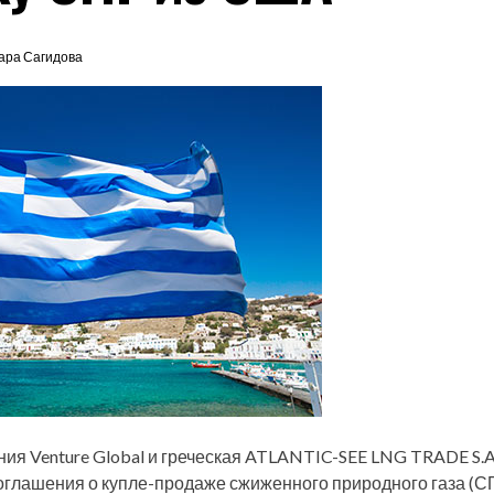
ара Сагидова
ия Venture Global и греческая ATLANTIC-SEE LNG TRADE S.A
оглашения о купле-продаже сжиженного природного газа (СП