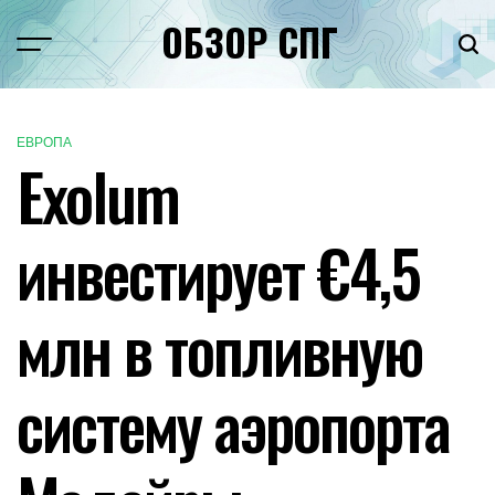
Перейти
ОБЗОР СПГ
к
Меню
Пои
содержимому
ЕВРОПА
ОПУБЛИКОВАНО
Exolum
В
инвестирует €4,5
млн в топливную
систему аэропорта