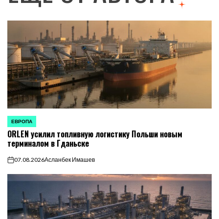
ЕВРОПА
ОПУБЛИКОВАНО
ORLEN усилил топливную логистику Польши новым
В
терминалом в Гданьске
07.08.2026
Асланбек Имашев
on