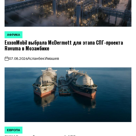
АФРИКА
ОПУБЛИКОВАНО
ExxonMobil выбрала McDermott для этапа СПГ-проекта
В
Rovuma в Мозамбике
07.08.2026
Асланбек Имашев
on
ЕВРОПА
ОПУБЛИКОВАНО