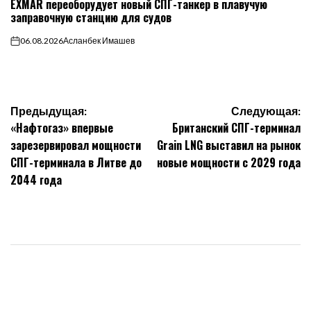
EXMAR переоборудует новый СПГ-танкер в плавучую
В
заправочную станцию для судов
06.08.2026
Асланбек Имашев
on
Навигация
Предыдущая:
Следующая:
«Нафтогаз» впервые
Британский СПГ-терминал
по
зарезервировал мощности
Grain LNG выставил на рынок
СПГ-терминала в Литве до
новые мощности с 2029 года
записям
2044 года