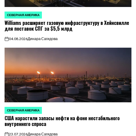
СЕВЕРНАЯ АМЕРИКА
ОПУБЛИКОВАНО
Williams расширяет газовую инфраструктуру в Хейнсвилле
В
для поставок СПГ за $5,5 млрд
04.08.2026
Динара Сагидова
on
СЕВЕРНАЯ АМЕРИКА
ОПУБЛИКОВАНО
США нарастили запасы нефти на фоне нестабильного
В
внутреннего спроса
23.07.2026
Динара Сагидова