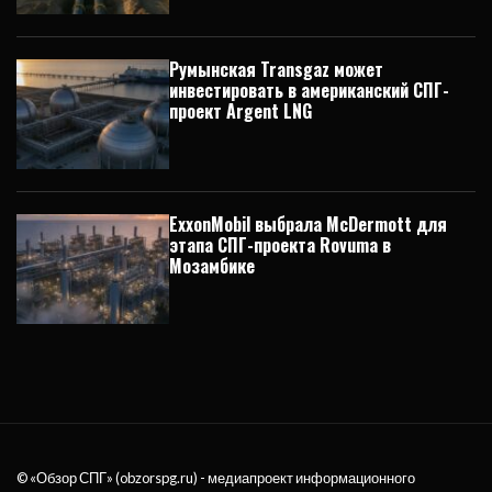
Румынская Transgaz может
инвестировать в американский СПГ-
проект Argent LNG
ExxonMobil выбрала McDermott для
этапа СПГ-проекта Rovuma в
Мозамбике
© «Обзор СПГ» (obzorspg.ru) - медиапроект информационного