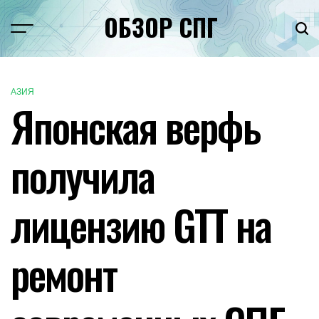
Перейти
ОБЗОР СПГ
к
Меню
Пои
содержимому
АЗИЯ
ОПУБЛИКОВАНО
Японская верфь
В
получила
лицензию GTT на
ремонт