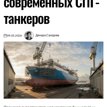
современных СПГ-
танкеров
Динара Сагидова
09.03.2026
on