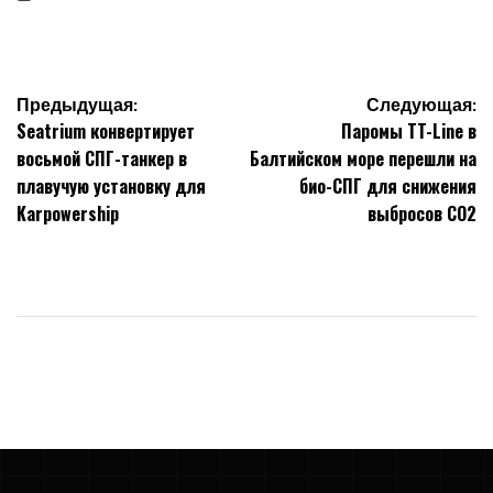
on
Навигация
Предыдущая:
Следующая:
Seatrium конвертирует
Паромы TT-Line в
по
восьмой СПГ-танкер в
Балтийском море перешли на
плавучую установку для
био-СПГ для снижения
записям
Karpowership
выбросов CO2