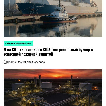
СЕВЕРНАЯ АМЕРИКА
ОПУБЛИКОВАНО
Для СПГ-терминалов в США построен новый буксир с
В
усиленной пожарной защитой
06.08.2026
Динара Сагидова
on