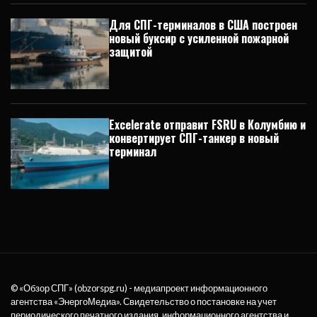
Для СПГ-терминалов в США построен
новый буксир с усиленной пожарной
защитой
Excelerate отправит FSRU в Колумбию и
конвертирует СПГ-танкер в новый
терминал
© «Обзор СПГ» (obzorspg.ru) - медиапроект информационного
агентства
«ЭнергоМедиа»
. Свидетельство о постановке на учет
периодического печатного издания, информационного агентства и