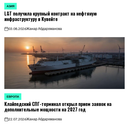
АЗИЯ
ОПУБЛИКОВАНО
L&T получила крупный контракт на нефтяную
В
инфраструктуру в Кувейте
03.08.2026
Жанар Абдархманова
on
ЕВРОПА
ОПУБЛИКОВАНО
Клайпедский СПГ-терминал открыл прием заявок на
В
дополнительные мощности на 2027 год
22.07.2026
Жанар Абдархманова
on