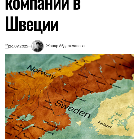
компаний в
Швеции
Жанар Абдархманова
26.09.2025
on