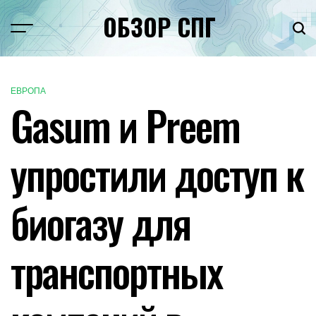
Перейти
ОБЗОР СПГ
к
Меню
Пои
содержимому
ЕВРОПА
ОПУБЛИКОВАНО
Gasum и Preem
В
упростили доступ к
биогазу для
транспортных