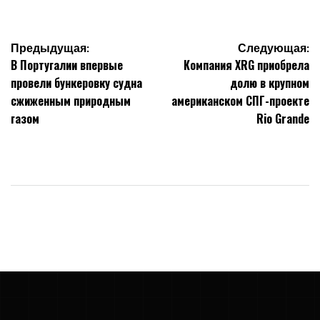
Навигация
Предыдущая:
Следующая:
В Португалии впервые
Компания XRG приобрела
по
провели бункеровку судна
долю в крупном
сжиженным природным
американском СПГ-проекте
записям
газом
Rio Grande