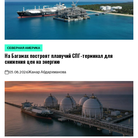
СЕВЕРНАЯ АМЕРИКА
ОПУБЛИКОВАНО
На Багамах построят плавучий СПГ-терминал для
В
снижения цен на энергию
05.08.2026
Жанар Абдархманова
on