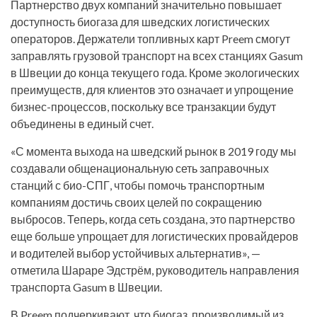
Партнерство двух компаний значительно повышает
доступность биогаза для шведских логистических
операторов. Держатели топливных карт Preem смогут
заправлять грузовой транспорт на всех станциях Gasum
в Швеции до конца текущего года. Кроме экологических
преимуществ, для клиентов это означает и упрощение
бизнес-процессов, поскольку все транзакции будут
объединены в единый счет.
«С момента выхода на шведский рынок в 2019 году мы
создавали общенациональную сеть заправочных
станций с био-СПГ, чтобы помочь транспортным
компаниям достичь своих целей по сокращению
выбросов. Теперь, когда сеть создана, это партнерство
еще больше упрощает для логистических провайдеров
и водителей выбор устойчивых альтернатив», —
отметила Шараре Эдстрём, руководитель направления
транспорта Gasum в Швеции.
В Preem подчеркивают, что биогаз, производимый из