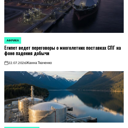
АФРИКА
ОПУБЛИКОВАНО
Египет ведет переговоры о многолетних поставках СПГ на
В
фоне падения добычи
22.07.2026
Жанна Ткаченко
on