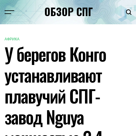
Перейти
ОБЗОР СПГ
к
Меню
Пои
содержимому
АФРИКА
ОПУБЛИКОВАНО
У берегов Конго
В
устанавливают
плавучий СПГ-
завод Nguya