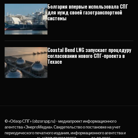
Болгария впервые использовала СПГ
для нужд своей газотранспортной
системы
Coastal Bend LNG запускает процедуру
согласования нового СПГ-проекта в
Техасе
© «Обзор СПГ» (obzorspg.ru) - медиапроект информационного
агентства
«ЭнергоМедиа»
. Свидетельство о постановке на учет
периодического печатного издания, информационного агентства и