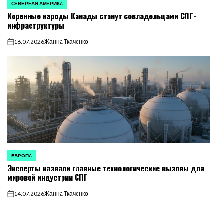
СЕВЕРНАЯ АМЕРИКА
ОПУБЛИКОВАНО
Коренные народы Канады станут совладельцами СПГ-
В
инфраструктуры
16.07.2026
Жанна Ткаченко
on
ЕВРОПА
ОПУБЛИКОВАНО
Эксперты назвали главные технологические вызовы для
В
мировой индустрии СПГ
14.07.2026
Жанна Ткаченко
on