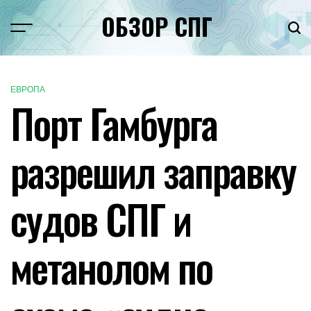
Перейти
ОБЗОР СПГ
к
Меню
Пои
содержимому
ЕВРОПА
ОПУБЛИКОВАНО
Порт Гамбурга
В
разрешил заправку
судов СПГ и
метанолом по