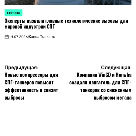
ЕВРОПА
ОПУБЛИКОВАНО
Эксперты назвали главные технологические вызовы для
В
мировой индустрии СПГ
14.07.2026
Жанна Ткаченко
on
Навигация
Предыдущая:
Следующая:
Новые компрессоры для
Компании WinGD и Hanwha
по
СПГ-танкеров повысят
создали двигатель для СПГ-
эффективность и снизят
танкеров со сниженным
записям
выбросы
выбросом метана