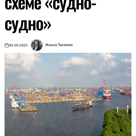
схеме «судно-
судно»
Жанна Ткаченко
03.09.2025
on