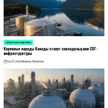
СЕВЕРНАЯ АМЕРИКА
ОПУБЛИКОВАНО
Коренные народы Канады станут совладельцами СПГ-
В
инфраструктуры
16.07.2026
Жанна Ткаченко
on